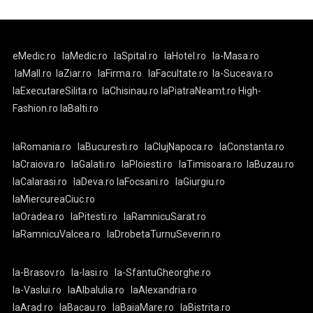
eMedic.ro
laMedic.ro
laSpital.ro
laHotel.ro
la-Masa.ro
laMall.ro
laZiar.ro
laFirma.ro
laFacultate.ro
la-Suceava.ro
laExecutareSilita.ro
laChisinau.ro
laPiatraNeamt.ro
High-
Fashion.ro
laBalti.ro
laRomania.ro
laBucuresti.ro
laClujNapoca.ro
laConstanta.ro
laCraiova.ro
laGalati.ro
laPloiesti.ro
laTimisoara.ro
laBuzau.ro
laCalarasi.ro
laDeva.ro
laFocsani.ro
laGiurgiu.ro
laMiercureaCiuc.ro
laOradea.ro
laPitesti.ro
laRamnicuSarat.ro
laRamnicuValcea.ro
laDrobetaTurnuSeverin.ro
la-Brasov.ro
la-Iasi.ro
la-SfantuGheorghe.ro
la-Vaslui.ro
laAlbaIulia.ro
laAlexandria.ro
laArad.ro
laBacau.ro
laBaiaMare.ro
laBistrita.ro