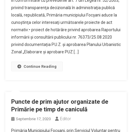
În conformitate cu prevederile art. 7 din Legea nr. 52/2003,
privind transparenţa decizională în administraţia publică
locală, republicată, Primăria municipiului Focşani aduce la
cunoştinţa celor interesaţi următoarele proiecte de act
normativ:• proiect de hotărâre privind aprobarea Raportului
informării și consultării publicului nr. 76373/25.08.2020
privind documentația P.U.Z. și aprobarea Planului Urbanistic
Zonal „Elaborare și aprobare PUZ […]
Continue Reading
Puncte de prim ajutor organizate de
Primărie pe timp de caniculă
Editor
Septembrie 17, 2020
Primăria Municipiului Focșani, prin Serviciul Voluntar pentru