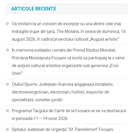
ARTICOLE RECENTE
Vă invităm la un concert de excepţie cu una dintre cele mai
îndrăgite trupe din ţară, The Motáns, în seara de duminică, 16
august 2026, în cadrul proiectului cultural „August artistic“
În memoria soldaților români din Primul Război Mondial,
Primăria Municipiului Focșani vă invită să participaţi la o serie
de acţiuni cultural artistice organizate sub genericul „Eroii
Unirii“
Clubul Sportiv Județean Vrancea angajeaza instalator,
electroenergetician, electrician, fochist, inspector de
specialitate, consilier juridic
Programul Targului de Carte de la Focsani ce se va desfasura
in perioada 11 – 14 iunie 2026
Spitalul Judeţean de Urgenţă “Sf. Pantelimon” Focşani