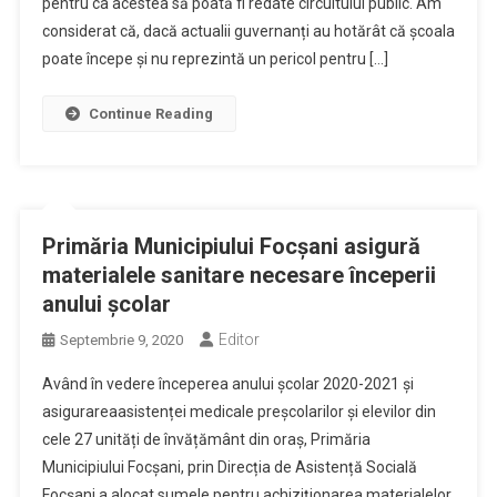
pentru ca acestea să poată fi redate circuitului public. Am
considerat că, dacă actualii guvernanți au hotărât că școala
poate începe și nu reprezintă un pericol pentru […]
Continue Reading
Primăria Municipiului Focșani asigură
materialele sanitare necesare începerii
anului școlar
Editor
Septembrie 9, 2020
Având în vedere începerea anului școlar 2020-2021 și
asigurareaasistenței medicale preșcolarilor și elevilor din
cele 27 unități de învățământ din oraș, Primăria
Municipiului Focșani, prin Direcția de Asistență Socială
Focșani,a alocat sumele pentru achiziționarea materialelor