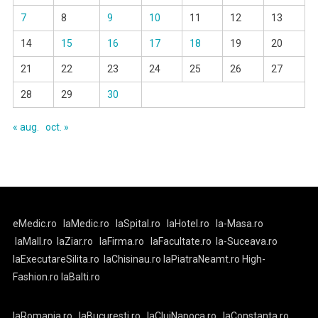
7
8
9
10
11
12
13
14
15
16
17
18
19
20
21
22
23
24
25
26
27
28
29
30
« aug.
oct. »
eMedic.ro
laMedic.ro
laSpital.ro
laHotel.ro
la-Masa.ro
laMall.ro
laZiar.ro
laFirma.ro
laFacultate.ro
la-Suceava.ro
laExecutareSilita.ro
laChisinau.ro
laPiatraNeamt.ro
High-
Fashion.ro
laBalti.ro
laRomania.ro
laBucuresti.ro
laClujNapoca.ro
laConstanta.ro