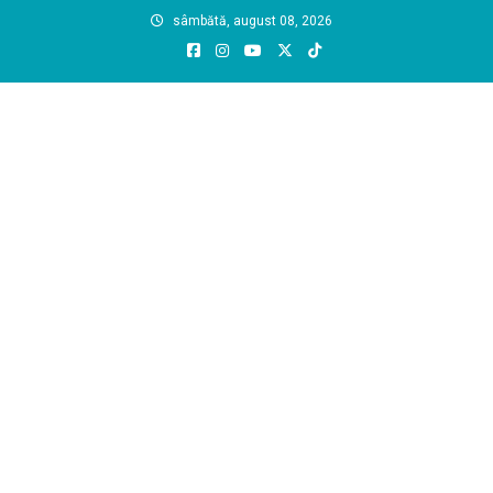
Skip
sâmbătă, august 08, 2026
to
content