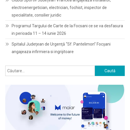
Clubul Sportiv Județean Vrancea angajeaza instalator,
electroenergetician, electrician, fochist, inspector de
specialitate, consilier juridic
Programul Targului de Carte de la Focsani ce se va desfasura
in perioada 11 – 14 iunie 2026
Spitalul Judeţean de Urgenţă “Sf. Pantelimon” Focşani
angajeaza infirmiera si ingrijitoare
Caută
după: