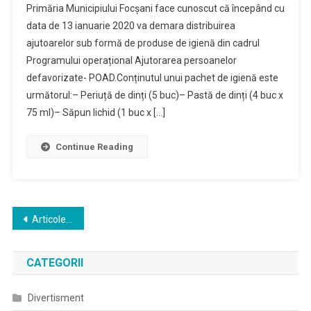
Primăria Municipiului Focșani face cunoscut că începând cu
data de 13 ianuarie 2020 va demara distribuirea
ajutoarelor sub formă de produse de igienă din cadrul
Programului operațional Ajutorarea persoanelor
defavorizate- POAD.Conținutul unui pachet de igienă este
următorul:– Periuță de dinți (5 buc)– Pastă de dinți (4 buc x
75 ml)– Săpun lichid (1 buc x […]
Continue Reading
Navigare
Articole mai vechi
în
CATEGORII
articole
Divertisment