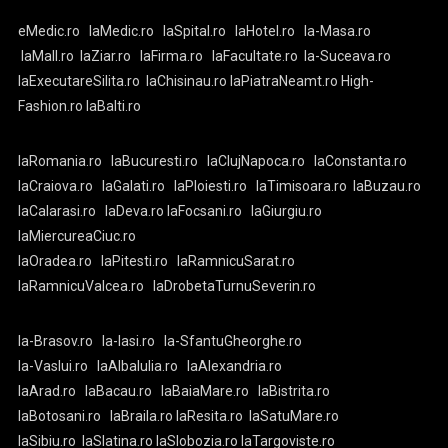
eMedic.ro
laMedic.ro
laSpital.ro
laHotel.ro
la-Masa.ro
laMall.ro
laZiar.ro
laFirma.ro
laFacultate.ro
la-Suceava.ro
laExecutareSilita.ro
laChisinau.ro
laPiatraNeamt.ro
High-
Fashion.ro
laBalti.ro
laRomania.ro
laBucuresti.ro
laClujNapoca.ro
laConstanta.ro
laCraiova.ro
laGalati.ro
laPloiesti.ro
laTimisoara.ro
laBuzau.ro
laCalarasi.ro
laDeva.ro
laFocsani.ro
laGiurgiu.ro
laMiercureaCiuc.ro
laOradea.ro
laPitesti.ro
laRamnicuSarat.ro
laRamnicuValcea.ro
laDrobetaTurnuSeverin.ro
la-Brasov.ro
la-Iasi.ro
la-SfantuGheorghe.ro
la-Vaslui.ro
laAlbaIulia.ro
laAlexandria.ro
laArad.ro
laBacau.ro
laBaiaMare.ro
laBistrita.ro
laBotosani.ro
laBraila.ro
laResita.ro
laSatuMare.ro
laSibiu.ro
laSlatina.ro
laSlobozia.ro
laTargoviste.ro