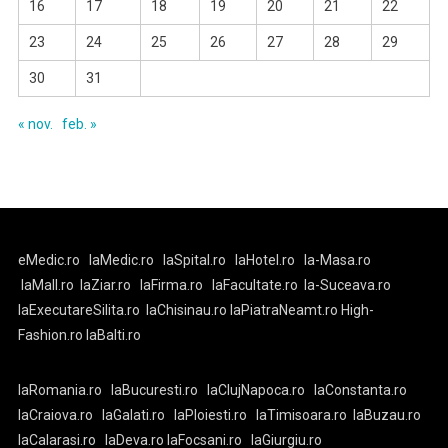
16
17
18
19
20
21
22
23
24
25
26
27
28
29
30
31
« nov.
feb. »
eMedic.ro
laMedic.ro
laSpital.ro
laHotel.ro
la-Masa.ro
laMall.ro
laZiar.ro
laFirma.ro
laFacultate.ro
la-Suceava.ro
laExecutareSilita.ro
laChisinau.ro
laPiatraNeamt.ro
High-
Fashion.ro
laBalti.ro
laRomania.ro
laBucuresti.ro
laClujNapoca.ro
laConstanta.ro
laCraiova.ro
laGalati.ro
laPloiesti.ro
laTimisoara.ro
laBuzau.ro
laCalarasi.ro
laDeva.ro
laFocsani.ro
laGiurgiu.ro