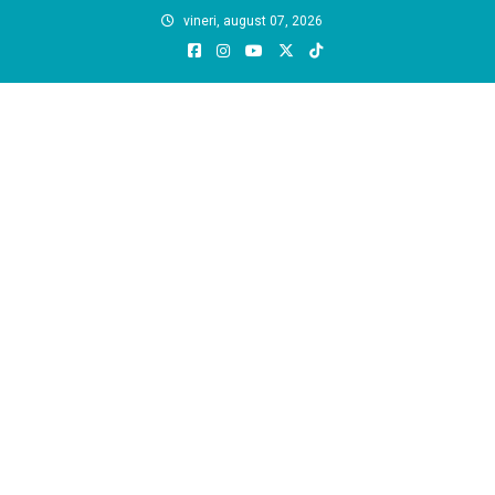
Skip
vineri, august 07, 2026
to
content