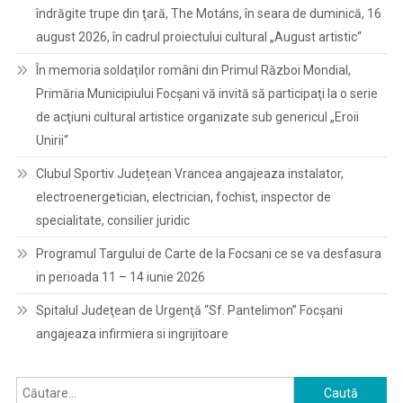
îndrăgite trupe din ţară, The Motáns, în seara de duminică, 16
august 2026, în cadrul proiectului cultural „August artistic“
În memoria soldaților români din Primul Război Mondial,
Primăria Municipiului Focșani vă invită să participaţi la o serie
de acţiuni cultural artistice organizate sub genericul „Eroii
Unirii“
Clubul Sportiv Județean Vrancea angajeaza instalator,
electroenergetician, electrician, fochist, inspector de
specialitate, consilier juridic
Programul Targului de Carte de la Focsani ce se va desfasura
in perioada 11 – 14 iunie 2026
Spitalul Judeţean de Urgenţă “Sf. Pantelimon” Focşani
angajeaza infirmiera si ingrijitoare
Caută