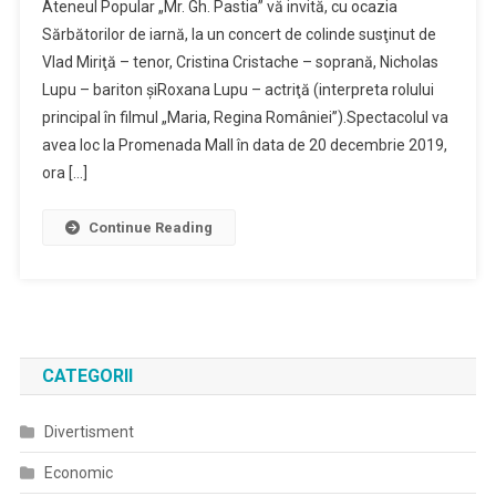
Ateneul Popular „Mr. Gh. Pastia” vă invită, cu ocazia
Sărbătorilor de iarnă, la un concert de colinde susţinut de
Vlad Miriţă – tenor, Cristina Cristache – soprană, Nicholas
Lupu – bariton şiRoxana Lupu – actriţă (interpreta rolului
principal în filmul „Maria, Regina României”).Spectacolul va
avea loc la Promenada Mall în data de 20 decembrie 2019,
ora […]
Continue Reading
CATEGORII
Divertisment
Economic