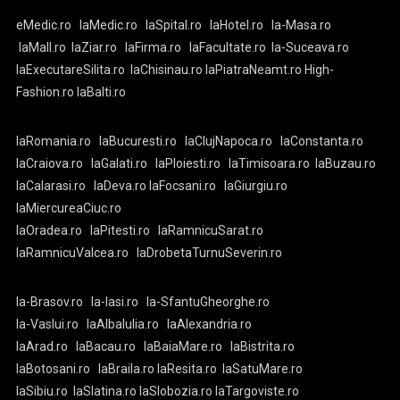
eMedic.ro
laMedic.ro
laSpital.ro
laHotel.ro
la-Masa.ro
laMall.ro
laZiar.ro
laFirma.ro
laFacultate.ro
la-Suceava.ro
laExecutareSilita.ro
laChisinau.ro
laPiatraNeamt.ro
High-
Fashion.ro
laBalti.ro
laRomania.ro
laBucuresti.ro
laClujNapoca.ro
laConstanta.ro
laCraiova.ro
laGalati.ro
laPloiesti.ro
laTimisoara.ro
laBuzau.ro
laCalarasi.ro
laDeva.ro
laFocsani.ro
laGiurgiu.ro
laMiercureaCiuc.ro
laOradea.ro
laPitesti.ro
laRamnicuSarat.ro
laRamnicuValcea.ro
laDrobetaTurnuSeverin.ro
la-Brasov.ro
la-Iasi.ro
la-SfantuGheorghe.ro
la-Vaslui.ro
laAlbaIulia.ro
laAlexandria.ro
laArad.ro
laBacau.ro
laBaiaMare.ro
laBistrita.ro
laBotosani.ro
laBraila.ro
laResita.ro
laSatuMare.ro
laSibiu.ro
laSlatina.ro
laSlobozia.ro
laTargoviste.ro