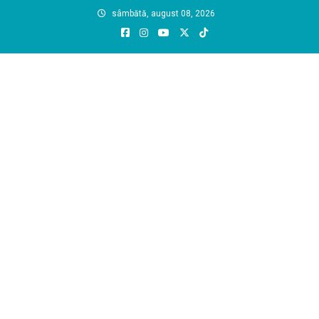
Skip
sâmbătă, august 08, 2026
to
content