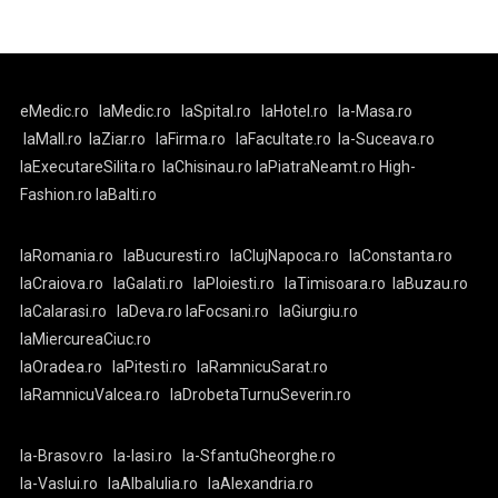
eMedic.ro
laMedic.ro
laSpital.ro
laHotel.ro
la-Masa.ro
laMall.ro
laZiar.ro
laFirma.ro
laFacultate.ro
la-Suceava.ro
laExecutareSilita.ro
laChisinau.ro
laPiatraNeamt.ro
High-
Fashion.ro
laBalti.ro
laRomania.ro
laBucuresti.ro
laClujNapoca.ro
laConstanta.ro
laCraiova.ro
laGalati.ro
laPloiesti.ro
laTimisoara.ro
laBuzau.ro
laCalarasi.ro
laDeva.ro
laFocsani.ro
laGiurgiu.ro
laMiercureaCiuc.ro
laOradea.ro
laPitesti.ro
laRamnicuSarat.ro
laRamnicuValcea.ro
laDrobetaTurnuSeverin.ro
la-Brasov.ro
la-Iasi.ro
la-SfantuGheorghe.ro
la-Vaslui.ro
laAlbaIulia.ro
laAlexandria.ro