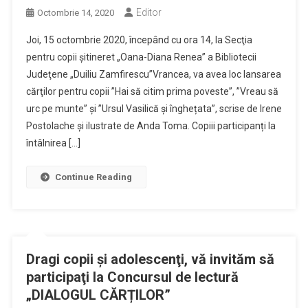
Editor
Octombrie 14, 2020
Joi, 15 octombrie 2020, începând cu ora 14, la Secţia
pentru copii şitineret „Oana-Diana Renea” a Bibliotecii
Judeţene „Duiliu Zamfirescu”Vrancea, va avea loc lansarea
cărţilor pentru copii ”Hai să citim prima poveste”, ”Vreau să
urc pe munte” și ”Ursul Vasilică și înghețata”, scrise de Irene
Postolache şi ilustrate de Anda Toma. Copiii participanți la
întâlnirea […]
Continue Reading
Dragi copii şi adolescenţi, vă invităm să
participaţi la Concursul de lectură
„DIALOGUL CĂRȚILOR”