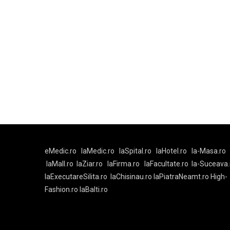
eMedic.ro
laMedic.ro
laSpital.ro
laHotel.ro
la-Masa.ro
laMall.ro
laZiar.ro
laFirma.ro
laFacultate.ro
la-Suceava.
laExecutareSilita.ro
laChisinau.ro
laPiatraNeamt.ro
High-
Fashion.ro
laBalti.ro