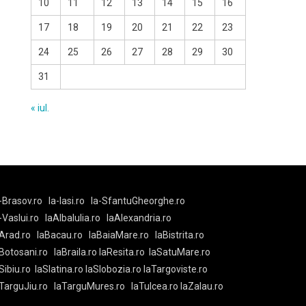
10
11
12
13
14
15
16
17
18
19
20
21
22
23
24
25
26
27
28
29
30
31
« iul.
-Brasov.ro
la-Iasi.ro
la-SfantuGheorghe.ro
a-Vaslui.ro
laAlbaIulia.ro
laAlexandria.ro
Arad.ro
laBacau.ro
laBaiaMare.ro
laBistrita.ro
Botosani.ro
laBraila.ro
laResita.ro
laSatuMare.ro
Sibiu.ro
laSlatina.ro
laSlobozia.ro
laTargoviste.ro
aTarguJiu.ro
laTarguMures.ro
laTulcea.ro
laZalau.ro