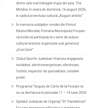
dintre cele mai îndrăgite trupe din ţară, The
Motáns, în seara de duminică, 16 august 2026,
în cadrul proiectului cultural „August artistic“
În memoria soldaților români din Primul
Război Mondial, Primăria Municipiului Focșani
vă invită să participaţi la o serie de acţiuni
cultural artistice organizate sub genericul
„Eroii Unirii“
Clubul Sportiv Județean Vrancea angajeaza
instalator, electroenergetician, electrician,
fochist, inspector de specialitate, consilier
juridic
Programul Targului de Carte de la Focsani ce
se va desfasura in perioada 11 – 14 iunie 2026
Spitalul Judeţean de Urgenţă “Sf. Pantelimon”
Focşani angajeaza infirmiera si ingrijitoare