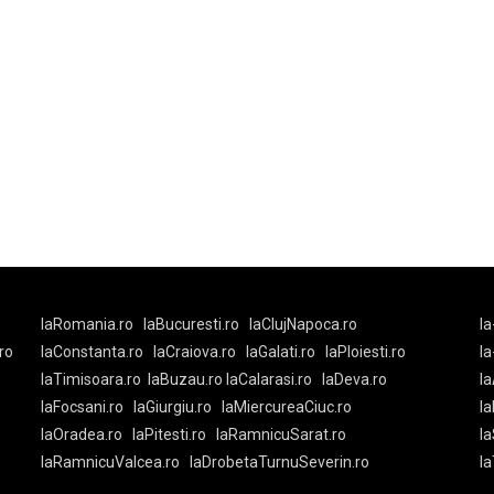
laRomania.ro
laBucuresti.ro
laClujNapoca.ro
la
ro
laConstanta.ro
laCraiova.ro
laGalati.ro
laPloiesti.ro
l
laTimisoara.ro
laBuzau.ro
laCalarasi.ro
laDeva.ro
la
laFocsani.ro
laGiurgiu.ro
laMiercureaCiuc.ro
la
laOradea.ro
laPitesti.ro
laRamnicuSarat.ro
la
laRamnicuValcea.ro
laDrobetaTurnuSeverin.ro
l