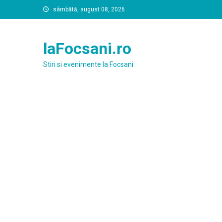
Skip
sâmbătă, august 08, 2026
to
content
laFocsani.ro
Stiri si evenimente la Focsani