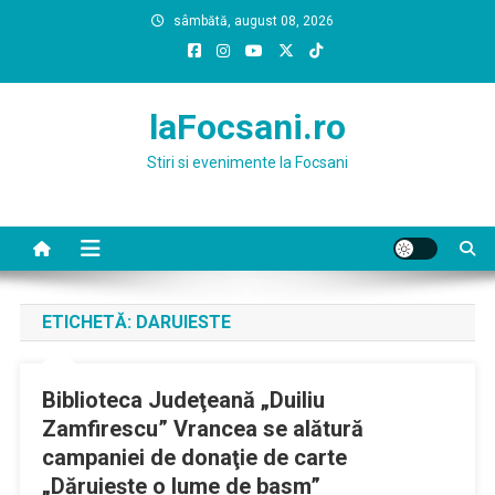
Skip
sâmbătă, august 08, 2026
to
content
laFocsani.ro
Stiri si evenimente la Focsani
ETICHETĂ:
DARUIESTE
Biblioteca Judeţeană „Duiliu
Zamfirescu” Vrancea se alătură
campaniei de donaţie de carte
„Dăruieşte o lume de basm”