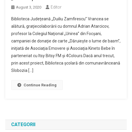
Editor
August 3, 2020
Biblioteca Judeţeană „Duiliu Zamfirescu” Vrancea se
alătură, graţiecolaborării cu domnul Adrian Atarcicov,
profesor la Colegiul Naţional „Unirea” din Focşani,
campaniei de donaţie de carte „Dăruieşte o lume de basm”,
iniţiată de Asociaţia Emovere şi Asociaţia Kineto Bebe în
parteneriat cu Itsy Bitsy FM şi 4Colours.Dacă anul trecut,
prin acest proiect, Biblioteca şcolară din comunavrânceană
Slobozia […]
Continue Reading
CATEGORII