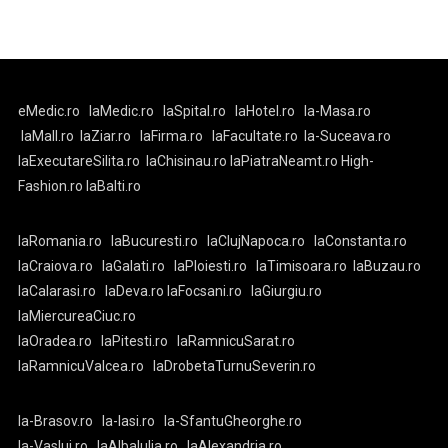
eMedic.ro
laMedic.ro
laSpital.ro
laHotel.ro
la-Masa.ro
laMall.ro
laZiar.ro
laFirma.ro
laFacultate.ro
la-Suceava.ro
laExecutareSilita.ro
laChisinau.ro
laPiatraNeamt.ro
High-
Fashion.ro
laBalti.ro
laRomania.ro
laBucuresti.ro
laClujNapoca.ro
laConstanta.ro
laCraiova.ro
laGalati.ro
laPloiesti.ro
laTimisoara.ro
laBuzau.ro
laCalarasi.ro
laDeva.ro
laFocsani.ro
laGiurgiu.ro
laMiercureaCiuc.ro
laOradea.ro
laPitesti.ro
laRamnicuSarat.ro
laRamnicuValcea.ro
laDrobetaTurnuSeverin.ro
la-Brasov.ro
la-Iasi.ro
la-SfantuGheorghe.ro
la-Vaslui.ro
laAlbaIulia.ro
laAlexandria.ro