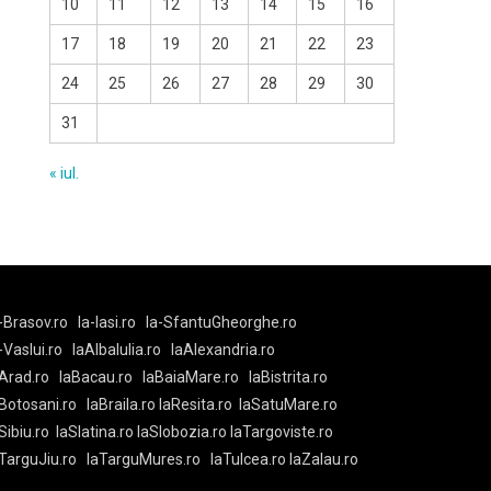
10
11
12
13
14
15
16
17
18
19
20
21
22
23
24
25
26
27
28
29
30
31
« iul.
-Brasov.ro
la-Iasi.ro
la-SfantuGheorghe.ro
a-Vaslui.ro
laAlbaIulia.ro
laAlexandria.ro
Arad.ro
laBacau.ro
laBaiaMare.ro
laBistrita.ro
Botosani.ro
laBraila.ro
laResita.ro
laSatuMare.ro
Sibiu.ro
laSlatina.ro
laSlobozia.ro
laTargoviste.ro
aTarguJiu.ro
laTarguMures.ro
laTulcea.ro
laZalau.ro