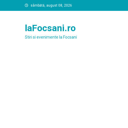
Skip
sâmbătă, august 08, 2026
to
content
laFocsani.ro
Stiri si evenimente la Focsani