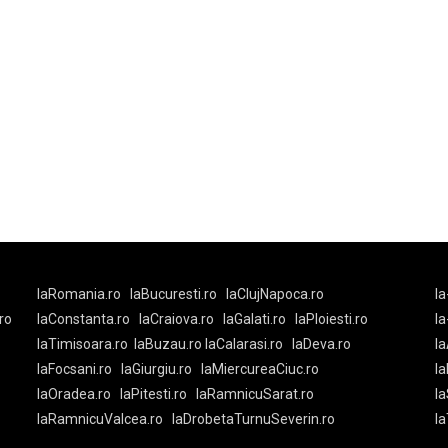
laRomania.ro
laBucuresti.ro
laClujNapoca.ro
la
ro
laConstanta.ro
laCraiova.ro
laGalati.ro
laPloiesti.ro
l
laTimisoara.ro
laBuzau.ro
laCalarasi.ro
laDeva.ro
la
laFocsani.ro
laGiurgiu.ro
laMiercureaCiuc.ro
la
laOradea.ro
laPitesti.ro
laRamnicuSarat.ro
la
laRamnicuValcea.ro
laDrobetaTurnuSeverin.ro
l