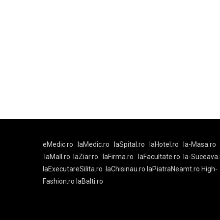
eMedic.ro
laMedic.ro
laSpital.ro
laHotel.ro
la-Masa.ro
laMall.ro
laZiar.ro
laFirma.ro
laFacultate.ro
la-Suceava.
laExecutareSilita.ro
laChisinau.ro
laPiatraNeamt.ro
High-
Fashion.ro
laBalti.ro