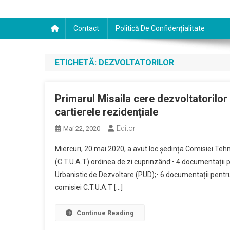
Contact
Politică De Confidențialitate
ETICHETĂ:
DEZVOLTATORILOR
Primarul Misaila cere dezvoltatorilor i
cartierele rezidențiale
Editor
Mai 22, 2020
Miercuri, 20 mai 2020, a avut loc ședința Comisiei Teh
(C.T.U.A.T) ordinea de zi cuprinzând:• 4 documentații p
Urbanistic de Dezvoltare (PUD);• 6 documentații pentru
comisiei C.T.U.A.T […]
Continue Reading