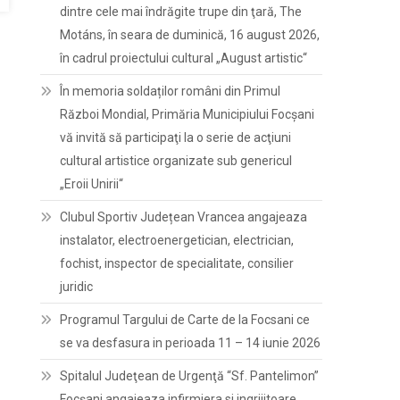
dintre cele mai îndrăgite trupe din ţară, The
Motáns, în seara de duminică, 16 august 2026,
în cadrul proiectului cultural „August artistic“
În memoria soldaților români din Primul
Război Mondial, Primăria Municipiului Focșani
vă invită să participaţi la o serie de acţiuni
cultural artistice organizate sub genericul
„Eroii Unirii“
Clubul Sportiv Județean Vrancea angajeaza
instalator, electroenergetician, electrician,
fochist, inspector de specialitate, consilier
juridic
Programul Targului de Carte de la Focsani ce
se va desfasura in perioada 11 – 14 iunie 2026
Spitalul Judeţean de Urgenţă “Sf. Pantelimon”
Focşani angajeaza infirmiera si ingrijitoare