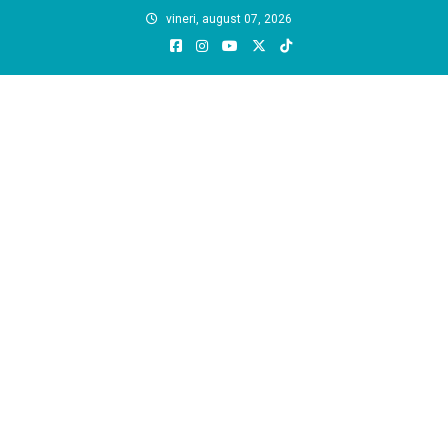
Skip
vineri, august 07, 2026
to
content