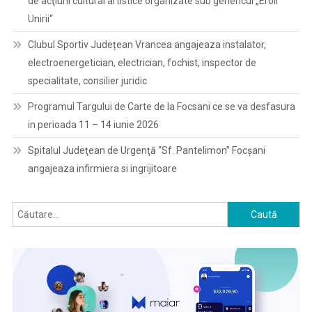
de acţiuni cultural artistice organizate sub genericul „Eroii
Unirii“
Clubul Sportiv Județean Vrancea angajeaza instalator,
electroenergetician, electrician, fochist, inspector de
specialitate, consilier juridic
Programul Targului de Carte de la Focsani ce se va desfasura
in perioada 11 – 14 iunie 2026
Spitalul Judeţean de Urgenţă “Sf. Pantelimon” Focşani
angajeaza infirmiera si ingrijitoare
Caută
după: