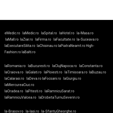
eMedic.ro
laMedic.ro
laSpital.ro
laHotel.ro
la-Masa.ro
laMall.ro
laZiar.ro
laFirma.ro
laFacultate.ro
la-Suceava.ro
laExecutareSilita.ro
laChisinau.ro
laPiatraNeamt.ro
High-
Fashion.ro
laBalti.ro
laRomania.ro
laBucuresti.ro
laClujNapoca.ro
laConstanta.ro
laCraiova.ro
laGalati.ro
laPloiesti.ro
laTimisoara.ro
laBuzau.ro
laCalarasi.ro
laDeva.ro
laFocsani.ro
laGiurgiu.ro
laMiercureaCiuc.ro
laOradea.ro
laPitesti.ro
laRamnicuSarat.ro
laRamnicuValcea.ro
laDrobetaTurnuSeverin.ro
la-Brasov.ro
la-Iasi.ro
la-SfantuGheorghe.ro