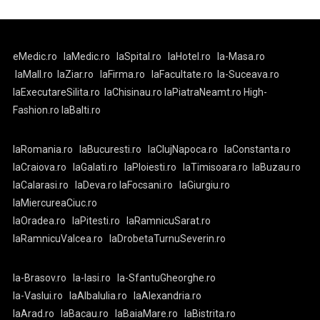
eMedic.ro
laMedic.ro
laSpital.ro
laHotel.ro
la-Masa.ro
laMall.ro
laZiar.ro
laFirma.ro
laFacultate.ro
la-Suceava.ro
laExecutareSilita.ro
laChisinau.ro
laPiatraNeamt.ro
High-
Fashion.ro
laBalti.ro
laRomania.ro
laBucuresti.ro
laClujNapoca.ro
laConstanta.ro
laCraiova.ro
laGalati.ro
laPloiesti.ro
laTimisoara.ro
laBuzau.ro
laCalarasi.ro
laDeva.ro
laFocsani.ro
laGiurgiu.ro
laMiercureaCiuc.ro
laOradea.ro
laPitesti.ro
laRamnicuSarat.ro
laRamnicuValcea.ro
laDrobetaTurnuSeverin.ro
la-Brasov.ro
la-Iasi.ro
la-SfantuGheorghe.ro
la-Vaslui.ro
laAlbaIulia.ro
laAlexandria.ro
laArad.ro
laBacau.ro
laBaiaMare.ro
laBistrita.ro