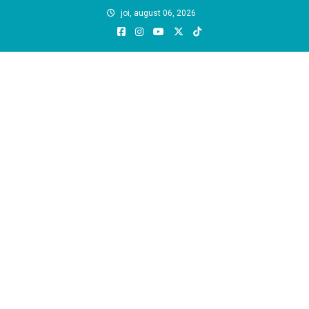
Skip
joi, august 06, 2026
to
content