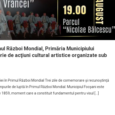
ul Război Mondial, Primăria Municipiului
erie de acţiuni cultural artistice organizate sub
âniei în Primul Război Mondial Trei zile de comemorare şi recunoştinţă
purile de luptă în Primul Război Mondial. Municipiul Focșani este
ie 1859, moment care a constituit fundamentul pentru visul […]