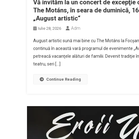
Vă invităm la un concert de excepţie c
The Motáns, în seara de duminică, 16 
„August artistic“
Adm
Iulie 28, 2026
August artistic sună mai bine cu The Motáns la Focşani.
continuă în această vară programul de evenimente „Aug
petreacă vacanţele alături de familii. Devenit tradiţie
teatru, seri […]
Continue Reading