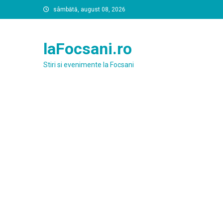
Skip
sâmbătă, august 08, 2026
to
content
laFocsani.ro
Stiri si evenimente la Focsani