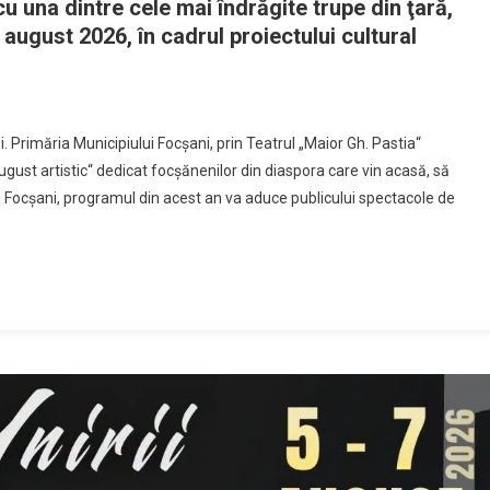
u una dintre cele mai îndrăgite trupe din ţară,
august 2026, în cadrul proiectului cultural
 Primăria Municipiului Focşani, prin Teatrul „Maior Gh. Pastia“
ust artistic“ dedicat focşănenilor din diaspora care vin acasă, să
 în Focşani, programul din acest an va aduce publicului spectacole de