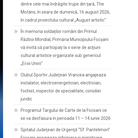
dintre cele mai îndrăgite trupe din ţară, The
Motáns, în seara de duminică, 16 august 2026,
în cadrul proiectului cultural „August artistic“
În memoria soldaților români din Primul
Război Mondial, Primăria Municipiului Focșani
vă invită să participaţi la o serie de acţiuni
cultural artistice organizate sub genericul
„Eroii Unirii“
Clubul Sportiv Județean Vrancea angajeaza
instalator, electroenergetician, electrician,
fochist, inspector de specialitate, consilier
juridic
Programul Targului de Carte de la Focsani ce
se va desfasura in perioada 11 – 14 iunie 2026
Spitalul Judeţean de Urgenţă “Sf. Pantelimon”
Focşani angajeaza infirmiera si ingrijitoare