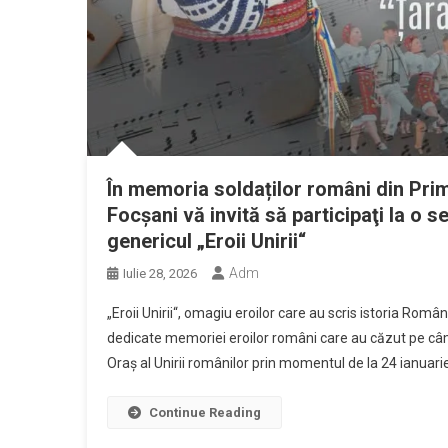
În memoria soldaților români din Prim
Focșani vă invită să participaţi la o s
genericul „Eroii Unirii“
Adm
Iulie 28, 2026
„Eroii Unirii“, omagiu eroilor care au scris istoria Rom
dedicate memoriei eroilor români care au căzut pe câm
Oraș al Unirii românilor prin momentul de la 24 ianuar
Continue Reading