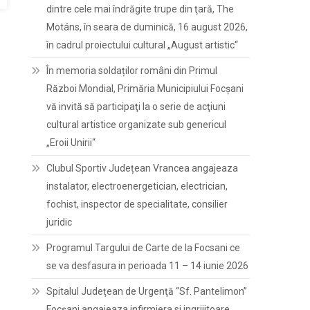
dintre cele mai îndrăgite trupe din ţară, The
Motáns, în seara de duminică, 16 august 2026,
în cadrul proiectului cultural „August artistic“
În memoria soldaților români din Primul
Război Mondial, Primăria Municipiului Focșani
vă invită să participaţi la o serie de acţiuni
cultural artistice organizate sub genericul
„Eroii Unirii“
Clubul Sportiv Județean Vrancea angajeaza
instalator, electroenergetician, electrician,
fochist, inspector de specialitate, consilier
juridic
Programul Targului de Carte de la Focsani ce
se va desfasura in perioada 11 – 14 iunie 2026
Spitalul Judeţean de Urgenţă “Sf. Pantelimon”
Focşani angajeaza infirmiera si ingrijitoare