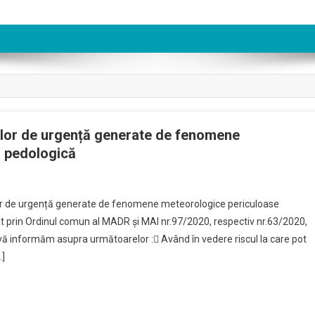
iilor de urgență generate de fenomene
a pedologică
or de urgență generate de fenomene meteorologice periculoase
 prin Ordinul comun al MADR și MAI nr.97/2020, respectiv nr.63/2020,
 vă informăm asupra următoarelor : Având în vedere riscul la care pot
…]