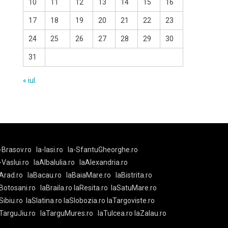
10
11
12
13
14
15
16
17
18
19
20
21
22
23
24
25
26
27
28
29
30
31
« iul.
-Brasov.ro
la-Iasi.ro
la-SfantuGheorghe.ro
a-Vaslui.ro
laAlbaIulia.ro
laAlexandria.ro
Arad.ro
laBacau.ro
laBaiaMare.ro
laBistrita.ro
Botosani.ro
laBraila.ro
laResita.ro
laSatuMare.ro
Sibiu.ro
laSlatina.ro
laSlobozia.ro
laTargoviste.ro
aTarguJiu.ro
laTarguMures.ro
laTulcea.ro
laZalau.ro