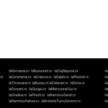
laRomania.ro
laBucuresti.ro
laClujNapoca.ro
la
ro
laConstanta.ro
laCraiova.ro
laGalati.ro
laPloiesti.ro
l
laTimisoara.ro
laBuzau.ro
laCalarasi.ro
laDeva.ro
la
laFocsani.ro
laGiurgiu.ro
laMiercureaCiuc.ro
la
laOradea.ro
laPitesti.ro
laRamnicuSarat.ro
la
laRamnicuValcea.ro
laDrobetaTurnuSeverin.ro
l