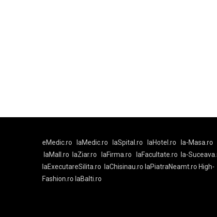
eMedic.ro
laMedic.ro
laSpital.ro
laHotel.ro
la-Masa.ro
laMall.ro
laZiar.ro
laFirma.ro
laFacultate.ro
la-Suceava.
laExecutareSilita.ro
laChisinau.ro
laPiatraNeamt.ro
High-
Fashion.ro
laBalti.ro