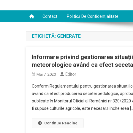
Contact
Politică De Confidențialitate
ETICHETĂ:
GENERATE
Informare privind gestionarea situaț
meteorologice având ca efect secet
Editor
Mai 7, 2020
Conform Regulamentului pentru gestionarea situațiil
având ca efect producerea secetei pedologice, aprobat
publicate în Monitorul Oficial al României nr.320/2020
fi supuse culturile agricole, este necesară încheierea [
Continue Reading