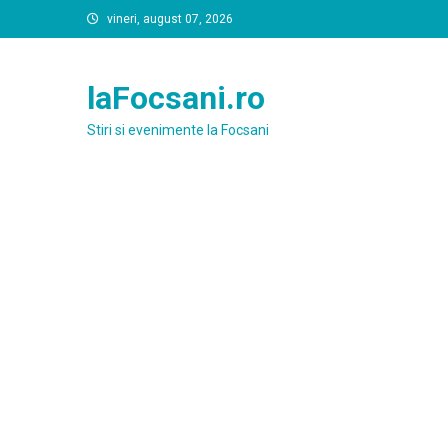
Skip
vineri, august 07, 2026
to
content
laFocsani.ro
Stiri si evenimente la Focsani