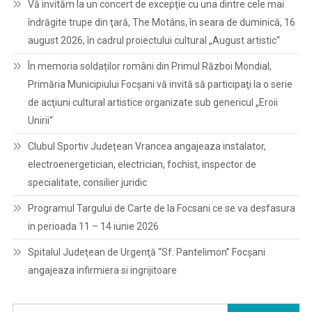
Vă invităm la un concert de excepţie cu una dintre cele mai
îndrăgite trupe din ţară, The Motáns, în seara de duminică, 16
august 2026, în cadrul proiectului cultural „August artistic“
În memoria soldaților români din Primul Război Mondial,
Primăria Municipiului Focșani vă invită să participaţi la o serie
de acţiuni cultural artistice organizate sub genericul „Eroii
Unirii“
Clubul Sportiv Județean Vrancea angajeaza instalator,
electroenergetician, electrician, fochist, inspector de
specialitate, consilier juridic
Programul Targului de Carte de la Focsani ce se va desfasura
in perioada 11 – 14 iunie 2026
Spitalul Judeţean de Urgenţă “Sf. Pantelimon” Focşani
angajeaza infirmiera si ingrijitoare
Caută