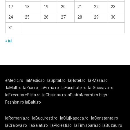
17
18
19
20
21
22
23
24
25
26
27
28
29
30
31
« iul.
eMedic.ro
laMedic.ro
laSpital.ro
laHotel.ro
la-Masa.ro
laMall.ro
laZiar.ro
laFirma.ro
laFacultate.ro
la-Suceava.ro
laExecutareSilita.ro
laChisinau.ro
laPiatraNeamt.ro
High-
Fashion.ro
laBalti.ro
laRomania.ro
laBucuresti.ro
laClujNapoca.ro
laConstanta.ro
laCraiova.ro
laGalati.ro
laPloiesti.ro
laTimisoara.ro
laBuzau.ro