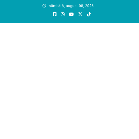
Skip
sâmbătă, august 08, 2026
to
content