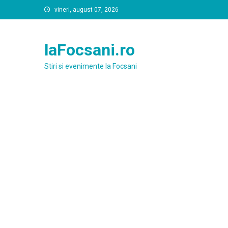
Skip
vineri, august 07, 2026
to
content
laFocsani.ro
Stiri si evenimente la Focsani