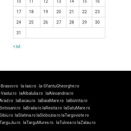
10
11
12
13
14
15
16
17
18
19
20
21
22
23
24
25
26
27
28
29
30
31
« iul.
-Brasov.ro
la-Iasi.ro
la-SfantuGheorghe.ro
a-Vaslui.ro
laAlbaIulia.ro
laAlexandria.ro
Arad.ro
laBacau.ro
laBaiaMare.ro
laBistrita.ro
Botosani.ro
laBraila.ro
laResita.ro
laSatuMare.ro
Sibiu.ro
laSlatina.ro
laSlobozia.ro
laTargoviste.ro
aTarguJiu.ro
laTarguMures.ro
laTulcea.ro
laZalau.ro