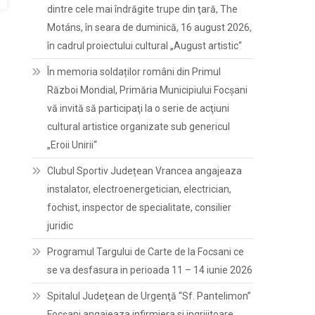
dintre cele mai îndrăgite trupe din ţară, The
Motáns, în seara de duminică, 16 august 2026,
în cadrul proiectului cultural „August artistic“
În memoria soldaților români din Primul
Război Mondial, Primăria Municipiului Focșani
vă invită să participaţi la o serie de acţiuni
cultural artistice organizate sub genericul
„Eroii Unirii“
Clubul Sportiv Județean Vrancea angajeaza
instalator, electroenergetician, electrician,
fochist, inspector de specialitate, consilier
juridic
Programul Targului de Carte de la Focsani ce
se va desfasura in perioada 11 – 14 iunie 2026
Spitalul Judeţean de Urgenţă “Sf. Pantelimon”
Focşani angajeaza infirmiera si ingrijitoare