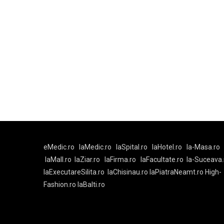
eMedic.ro
laMedic.ro
laSpital.ro
laHotel.ro
la-Masa.ro
laMall.ro
laZiar.ro
laFirma.ro
laFacultate.ro
la-Suceava.
laExecutareSilita.ro
laChisinau.ro
laPiatraNeamt.ro
High-
Fashion.ro
laBalti.ro