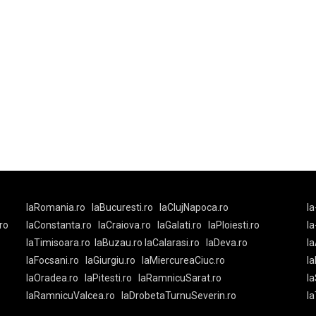
laRomania.ro
laBucuresti.ro
laClujNapoca.ro
la
ro
laConstanta.ro
laCraiova.ro
laGalati.ro
laPloiesti.ro
l
laTimisoara.ro
laBuzau.ro
laCalarasi.ro
laDeva.ro
la
laFocsani.ro
laGiurgiu.ro
laMiercureaCiuc.ro
la
laOradea.ro
laPitesti.ro
laRamnicuSarat.ro
la
laRamnicuValcea.ro
laDrobetaTurnuSeverin.ro
l