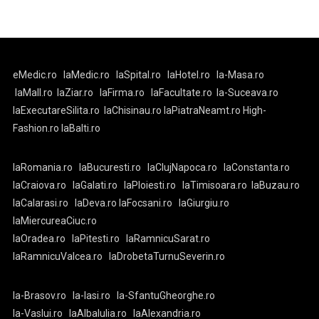
eMedic.ro
laMedic.ro
laSpital.ro
laHotel.ro
la-Masa.ro
laMall.ro
laZiar.ro
laFirma.ro
laFacultate.ro
la-Suceava.ro
laExecutareSilita.ro
laChisinau.ro
laPiatraNeamt.ro
High-
Fashion.ro
laBalti.ro
laRomania.ro
laBucuresti.ro
laClujNapoca.ro
laConstanta.ro
laCraiova.ro
laGalati.ro
laPloiesti.ro
laTimisoara.ro
laBuzau.ro
laCalarasi.ro
laDeva.ro
laFocsani.ro
laGiurgiu.ro
laMiercureaCiuc.ro
laOradea.ro
laPitesti.ro
laRamnicuSarat.ro
laRamnicuValcea.ro
laDrobetaTurnuSeverin.ro
la-Brasov.ro
la-Iasi.ro
la-SfantuGheorghe.ro
la-Vaslui.ro
laAlbaIulia.ro
laAlexandria.ro