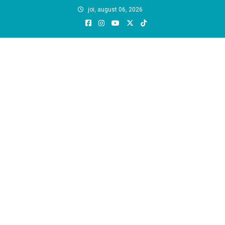
Skip
joi, august 06, 2026
to
content