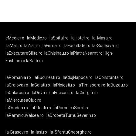
eMedic.ro
laMedic.ro
laSpital.ro
laHotel.ro
la-Masa.ro
laMall.ro
laZiar.ro
laFirma.ro
laFacultate.ro
la-Suceava.ro
laExecutareSilita.ro
laChisinau.ro
laPiatraNeamt.ro
High-
Fashion.ro
laBalti.ro
laRomania.ro
laBucuresti.ro
laClujNapoca.ro
laConstanta.ro
laCraiova.ro
laGalati.ro
laPloiesti.ro
laTimisoara.ro
laBuzau.ro
laCalarasi.ro
laDeva.ro
laFocsani.ro
laGiurgiu.ro
laMiercureaCiuc.ro
laOradea.ro
laPitesti.ro
laRamnicuSarat.ro
laRamnicuValcea.ro
laDrobetaTurnuSeverin.ro
la-Brasov.ro
la-Iasi.ro
la-SfantuGheorghe.ro