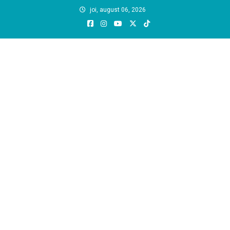
Skip
joi, august 06, 2026
to
content