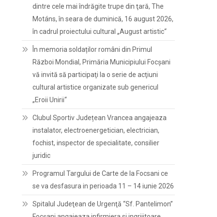
dintre cele mai îndrăgite trupe din ţară, The
Motáns, în seara de duminică, 16 august 2026,
în cadrul proiectului cultural „August artistic“
În memoria soldaților români din Primul
Război Mondial, Primăria Municipiului Focșani
vă invită să participaţi la o serie de acţiuni
cultural artistice organizate sub genericul
„Eroii Unirii“
Clubul Sportiv Județean Vrancea angajeaza
instalator, electroenergetician, electrician,
fochist, inspector de specialitate, consilier
juridic
Programul Targului de Carte de la Focsani ce
se va desfasura in perioada 11 – 14 iunie 2026
Spitalul Judeţean de Urgenţă “Sf. Pantelimon”
Focşani angajeaza infirmiera si ingrijitoare