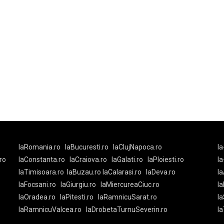
laRomania.ro
laBucuresti.ro
laClujNapoca.ro
la
ro
laConstanta.ro
laCraiova.ro
laGalati.ro
laPloiesti.ro
l
laTimisoara.ro
laBuzau.ro
laCalarasi.ro
laDeva.ro
la
laFocsani.ro
laGiurgiu.ro
laMiercureaCiuc.ro
la
laOradea.ro
laPitesti.ro
laRamnicuSarat.ro
la
laRamnicuValcea.ro
laDrobetaTurnuSeverin.ro
l