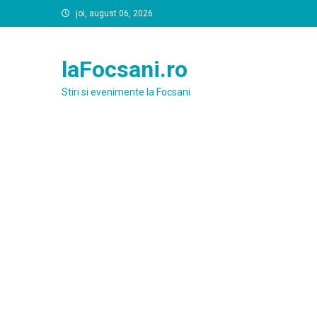
Skip
joi, august 06, 2026
to
content
laFocsani.ro
Stiri si evenimente la Focsani