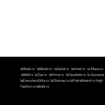
eMedic.ro
laMedic.ro
laSpital.ro
laHotel.ro
la-Masa.ro
laMall.ro
laZiar.ro
laFirma.ro
laFacultate.ro
la-Suceava.
laExecutareSilita.ro
laChisinau.ro
laPiatraNeamt.ro
High-
Fashion.ro
laBalti.ro