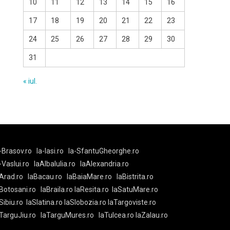
10
11
12
13
14
15
16
17
18
19
20
21
22
23
24
25
26
27
28
29
30
31
« iul.
-Brasov.ro
la-Iasi.ro
la-SfantuGheorghe.ro
a-Vaslui.ro
laAlbaIulia.ro
laAlexandria.ro
Arad.ro
laBacau.ro
laBaiaMare.ro
laBistrita.ro
Botosani.ro
laBraila.ro
laResita.ro
laSatuMare.ro
Sibiu.ro
laSlatina.ro
laSlobozia.ro
laTargoviste.ro
aTarguJiu.ro
laTarguMures.ro
laTulcea.ro
laZalau.ro