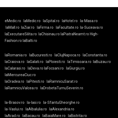
eMedic.ro
laMedic.ro
laSpital.ro
laHotel.ro
la-Masa.ro
laMall.ro
laZiar.ro
laFirma.ro
laFacultate.ro
la-Suceava.ro
laExecutareSilita.ro
laChisinau.ro
laPiatraNeamt.ro
High-
Fashion.ro
laBalti.ro
laRomania.ro
laBucuresti.ro
laClujNapoca.ro
laConstanta.ro
laCraiova.ro
laGalati.ro
laPloiesti.ro
laTimisoara.ro
laBuzau.ro
laCalarasi.ro
laDeva.ro
laFocsani.ro
laGiurgiu.ro
laMiercureaCiuc.ro
laOradea.ro
laPitesti.ro
laRamnicuSarat.ro
laRamnicuValcea.ro
laDrobetaTurnuSeverin.ro
la-Brasov.ro
la-Iasi.ro
la-SfantuGheorghe.ro
la-Vaslui.ro
laAlbaIulia.ro
laAlexandria.ro
laArad.ro
laBacau.ro
laBaiaMare.ro
laBistrita.ro