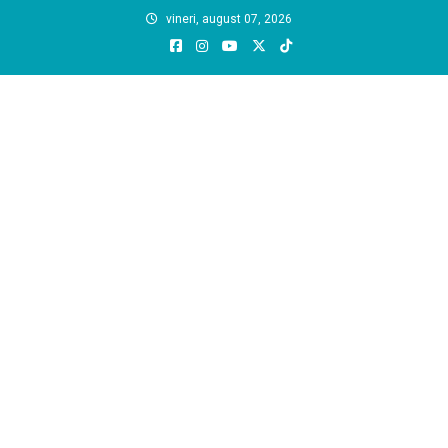
Skip
vineri, august 07, 2026
to
content