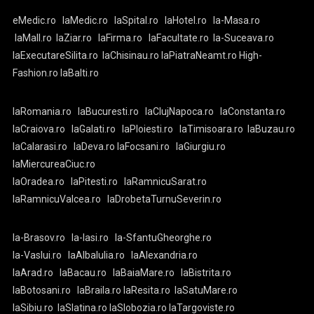
eMedic.ro
laMedic.ro
laSpital.ro
laHotel.ro
la-Masa.ro
laMall.ro
laZiar.ro
laFirma.ro
laFacultate.ro
la-Suceava.ro
laExecutareSilita.ro
laChisinau.ro
laPiatraNeamt.ro
High-
Fashion.ro
laBalti.ro
laRomania.ro
laBucuresti.ro
laClujNapoca.ro
laConstanta.ro
laCraiova.ro
laGalati.ro
laPloiesti.ro
laTimisoara.ro
laBuzau.ro
laCalarasi.ro
laDeva.ro
laFocsani.ro
laGiurgiu.ro
laMiercureaCiuc.ro
laOradea.ro
laPitesti.ro
laRamnicuSarat.ro
laRamnicuValcea.ro
laDrobetaTurnuSeverin.ro
la-Brasov.ro
la-Iasi.ro
la-SfantuGheorghe.ro
la-Vaslui.ro
laAlbaIulia.ro
laAlexandria.ro
laArad.ro
laBacau.ro
laBaiaMare.ro
laBistrita.ro
laBotosani.ro
laBraila.ro
laResita.ro
laSatuMare.ro
laSibiu.ro
laSlatina.ro
laSlobozia.ro
laTargoviste.ro