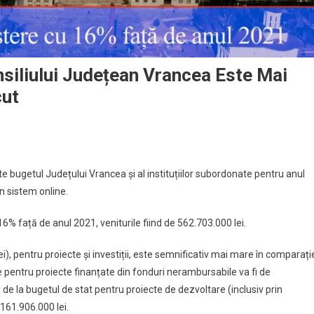
onsiliului Județean Vrancea Este Mai
cut
 bugetul Județului Vrancea și al instituțiilor subordonate pentru anul
n sistem online.
6% față de anul 2021, veniturile fiind de 562.703.000 lei.
i), pentru proiecte și investiții, este semnificativ mai mare în comparați
 pentru proiecte finanțate din fonduri nerambursabile va fi de
i de la bugetul de stat pentru proiecte de dezvoltare (inclusiv prin
161.906.000 lei.