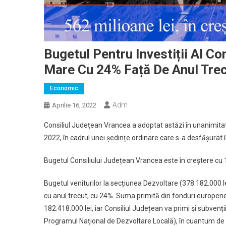
Bugetul Pentru Investiții Al C
Mare Cu 24% Față De Anul Tre
Economic
Adm
Aprilie 16, 2022
Consiliul Județean Vrancea a adoptat astăzi în unanimitate
2022, în cadrul unei ședințe ordinare care s-a desfășurat î
Bugetul Consiliului Județean Vrancea este în creștere cu 1
Bugetul veniturilor la secțiunea Dezvoltare (378.182.000 le
cu anul trecut, cu 24%. Suma primită din fonduri europene
182.418.000 lei, iar Consiliul Județean va primi și subvenți
Programul Național de Dezvoltare Locală), în cuantum de 