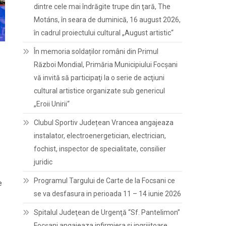
dintre cele mai îndrăgite trupe din ţară, The
Motáns, în seara de duminică, 16 august 2026,
în cadrul proiectului cultural „August artistic“
În memoria soldaților români din Primul
Război Mondial, Primăria Municipiului Focșani
vă invită să participaţi la o serie de acţiuni
cultural artistice organizate sub genericul
„Eroii Unirii“
Clubul Sportiv Județean Vrancea angajeaza
instalator, electroenergetician, electrician,
fochist, inspector de specialitate, consilier
juridic
Programul Targului de Carte de la Focsani ce
e
se va desfasura in perioada 11 – 14 iunie 2026
Spitalul Judeţean de Urgenţă “Sf. Pantelimon”
Focşani angajeaza infirmiera si ingrijitoare