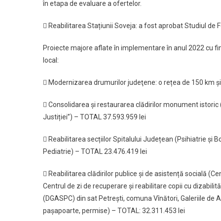
în etapa de evaluare a ofertelor.
 Reabilitarea Stațiunii Soveja: a fost aprobat Studiul de F
Proiecte majore aflate în implementare în anul 2022 cu fin
local:
 Modernizarea drumurilor judeţene: o rețea de 150 km și
 Consolidarea și restaurarea clădirilor monument istoric (
Justiției”) – TOTAL 37.593.959 lei
 Reabilitarea secțiilor Spitalului Județean (Psihiatrie și
Pediatrie) – TOTAL 23.476.419 lei
 Reabilitarea clădirilor publice și de asistență socială 
Centrul de zi de recuperare şi reabilitare copii cu dizabilit
(DGASPC) din sat Petrești, comuna Vînători, Galeriile de A
pașapoarte, permise) – TOTAL: 32.311.453 lei