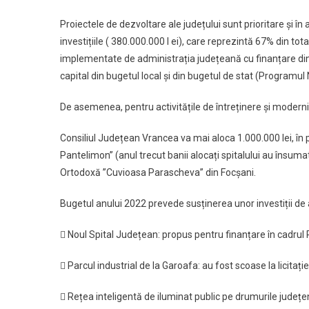
Proiectele de dezvoltare ale județului sunt prioritare și în a
investițiile ( 380.000.000 l ei), care reprezintă 67% din tota
implementate de administrația județeană cu finanțare din fo
capital din bugetul local și din bugetul de stat (Programul
De asemenea, pentru activitățile de întreținere și modern
Consiliul Județean Vrancea va mai aloca 1.000.000 lei, în
Pantelimon” (anul trecut banii alocați spitalului au însumat 
Ortodoxă ”Cuvioasa Parascheva” din Focșani.
Bugetul anului 2022 prevede susținerea unor investiții d
 Noul Spital Județean: propus pentru finanțare în cadrul P
 Parcul industrial de la Garoafa: au fost scoase la licitați
 Rețea inteligentă de iluminat public pe drumurile județene