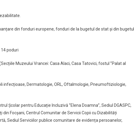
ezabilitate.
anțare din fonduri europene, fonduri de la bugetul de stat și din bugetu
 14 poduri
Secțiile Muzeului Vrancei: Casa Alaci, Casa Tatovici, fostul ”Palat al
 Boli infecțioase, Dermatologie, ORL, Oftalmologie, Pneumoftiziologie,
(Centrul Școlar pentru Educație Incluzivă ”Elena Doamna”, Sediul DGASPC,
ăţi din Focșani, Centrul Comunitar de Servicii Copii cu Dizabilități
rtă, Sediul Serviciilor publice comunitare de evidența persoanelor,