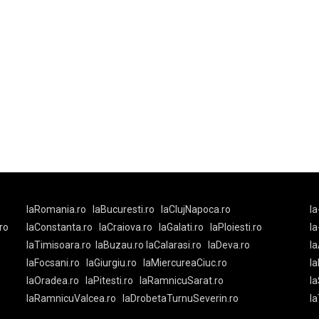
laRomania.ro
laBucuresti.ro
laClujNapoca.ro
la
ro
laConstanta.ro
laCraiova.ro
laGalati.ro
laPloiesti.ro
l
laTimisoara.ro
laBuzau.ro
laCalarasi.ro
laDeva.ro
la
laFocsani.ro
laGiurgiu.ro
laMiercureaCiuc.ro
la
laOradea.ro
laPitesti.ro
laRamnicuSarat.ro
la
laRamnicuValcea.ro
laDrobetaTurnuSeverin.ro
l