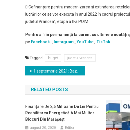
 Cofinanțare pentru modernizarea și extinderea rețelelor
lucrărilor ce se vor executa în anul 2022 în cadrul proiect
județul Vrancea”, etapa a II-a POIM
Pentru a fi în permanență la curent cu ultimele noutăți 
pe
Facebook
,
Instagram
,
YouTube
,
TikTok
.
Tagged
buget
judetul vrancea
Navigare
1 septembrie 2021: Bazinul de Înot din Focșani se redeschide!
în
RELATED POSTS
articole
Finanțare De 2,6 Milioane De Lei Pentru
Reabilitarea Energetică A Mai Multor
Blocuri Din Mărășești
august 20, 2020
Editor