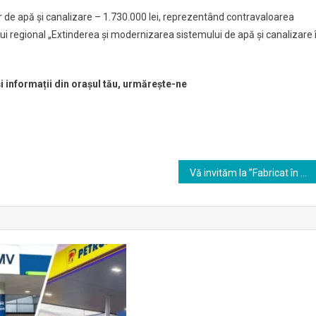
 de apă și canalizare – 1.730.000 lei, reprezentând contravaloarea
ului regional „Extinderea și modernizarea sistemului de apă și canalizare 
și informații din orașul tău, urmărește-ne
Vă invităm la ”Fabricat în Vrancea”, târg de vinuri și produse tradiționale vrâncene, în Crângul Petrești