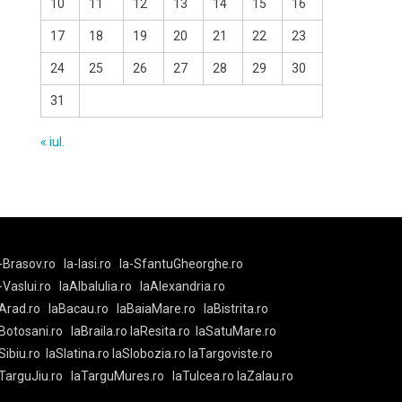
10
11
12
13
14
15
16
17
18
19
20
21
22
23
24
25
26
27
28
29
30
31
« iul.
-Brasov.ro
la-Iasi.ro
la-SfantuGheorghe.ro
a-Vaslui.ro
laAlbaIulia.ro
laAlexandria.ro
Arad.ro
laBacau.ro
laBaiaMare.ro
laBistrita.ro
Botosani.ro
laBraila.ro
laResita.ro
laSatuMare.ro
Sibiu.ro
laSlatina.ro
laSlobozia.ro
laTargoviste.ro
aTarguJiu.ro
laTarguMures.ro
laTulcea.ro
laZalau.ro