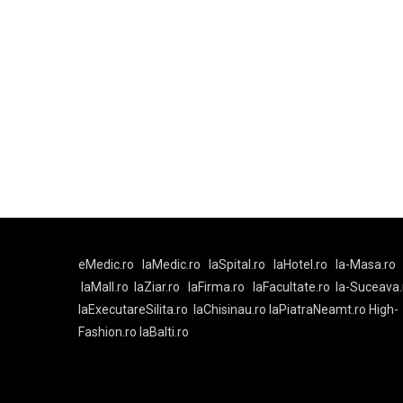
eMedic.ro
laMedic.ro
laSpital.ro
laHotel.ro
la-Masa.ro
laMall.ro
laZiar.ro
laFirma.ro
laFacultate.ro
la-Suceava.
laExecutareSilita.ro
laChisinau.ro
laPiatraNeamt.ro
High-
Fashion.ro
laBalti.ro