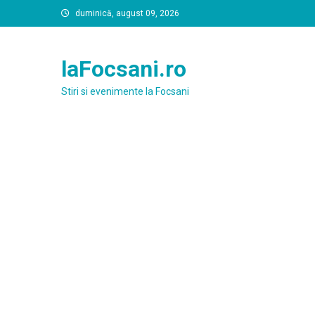
Skip
duminică, august 09, 2026
to
content
laFocsani.ro
Stiri si evenimente la Focsani