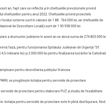
cest an, fapt care se reflectă și în cheltuielile previzionate privind
lul cheltuielilor pentru anul 2022. Cheltuielile privind proiectele
nduri externe sunt în valoare de 1 88 . 764.000 lei, iar cheltuielile de
 Național de Dezvoltare Locală) sunt de 1 90.938.000 lei.
izare a drumurilor județene în acest an se alocă suma de 274.803.000 lei
 primă fază, pentru funcționarea Spitalului Județean de Urgență ”Sf.
4,5 milioane lei) și 2.000.000 lei pentru finalizarea lucrărilor la Catedral
e amploare pentru dezvoltarea județului Vrancea:
NRR, se pregătește licitația pentru serviciile de proiectare.
e serviciile de proiectare pentru elaborare PUZ și studiu de fezabilitate.
: licitația pentru serviciile de proiectare este în plină desfășurare, fiind