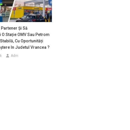
 Partener Și Să
i O Stație OMV Sau Petrom
Stabilă, Cu Oportunități
ștere In Judetul Vrancea ?
6
Adm