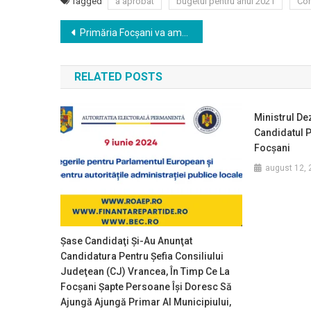
Tagged
a aprobat
bugetul pentru anul 2021
Con
Navigare
Primăria Focșani va amenaja un nou centru de vaccinare în Sala de Sport a Colegiului Naţional Pedagogic “Spiru Haret”
în
RELATED POSTS
articole
Ministrul Dez
Candidatul 
Focşani
august 12, 
Şase Candidaţi Şi-Au Anunţat
Candidatura Pentru Şefia Consiliului
Judeţean (CJ) Vrancea, În Timp Ce La
Focşani Şapte Persoane Îşi Doresc Să
Ajungă Ajungă Primar Al Municipiului,