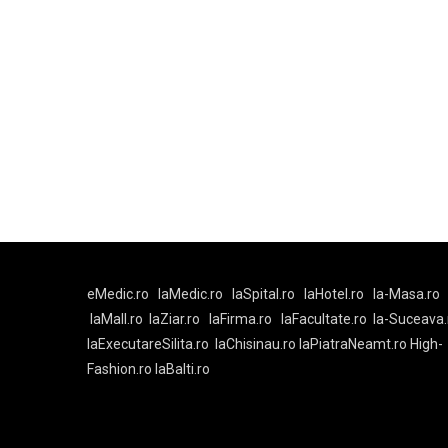
eMedic.ro
laMedic.ro
laSpital.ro
laHotel.ro
la-Masa.ro
laMall.ro
laZiar.ro
laFirma.ro
laFacultate.ro
la-Suceava.
laExecutareSilita.ro
laChisinau.ro
laPiatraNeamt.ro
High-
Fashion.ro
laBalti.ro