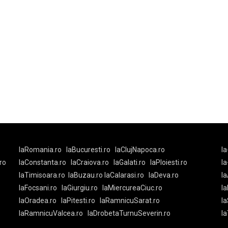
laRomania.ro
laBucuresti.ro
laClujNapoca.ro
la
ro
laConstanta.ro
laCraiova.ro
laGalati.ro
laPloiesti.ro
l
laTimisoara.ro
laBuzau.ro
laCalarasi.ro
laDeva.ro
la
laFocsani.ro
laGiurgiu.ro
laMiercureaCiuc.ro
la
laOradea.ro
laPitesti.ro
laRamnicuSarat.ro
la
laRamnicuValcea.ro
laDrobetaTurnuSeverin.ro
l