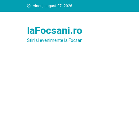
Skip
vineri, august 07, 2026
to
content
laFocsani.ro
Stiri si evenimente la Focsani