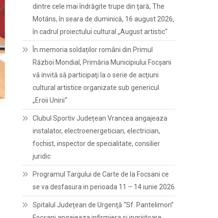
dintre cele mai îndrăgite trupe din ţară, The
Motáns, în seara de duminică, 16 august 2026,
în cadrul proiectului cultural „August artistic“
În memoria soldaților români din Primul
Război Mondial, Primăria Municipiului Focșani
vă invită să participaţi la o serie de acţiuni
cultural artistice organizate sub genericul
„Eroii Unirii“
Clubul Sportiv Județean Vrancea angajeaza
instalator, electroenergetician, electrician,
fochist, inspector de specialitate, consilier
juridic
Programul Targului de Carte de la Focsani ce
se va desfasura in perioada 11 – 14 iunie 2026
Spitalul Judeţean de Urgenţă “Sf. Pantelimon”
Focşani angajeaza infirmiera si ingrijitoare