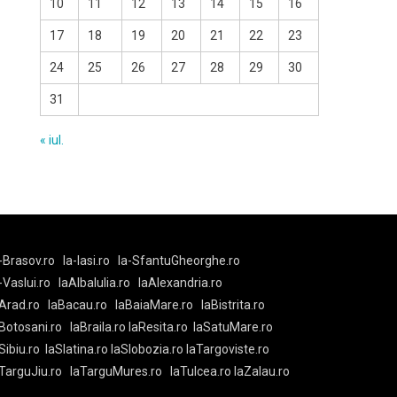
10
11
12
13
14
15
16
17
18
19
20
21
22
23
24
25
26
27
28
29
30
31
« iul.
-Brasov.ro
la-Iasi.ro
la-SfantuGheorghe.ro
a-Vaslui.ro
laAlbaIulia.ro
laAlexandria.ro
Arad.ro
laBacau.ro
laBaiaMare.ro
laBistrita.ro
Botosani.ro
laBraila.ro
laResita.ro
laSatuMare.ro
Sibiu.ro
laSlatina.ro
laSlobozia.ro
laTargoviste.ro
aTarguJiu.ro
laTarguMures.ro
laTulcea.ro
laZalau.ro