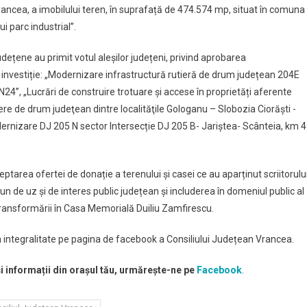
rancea, a imobilului teren, în suprafață de 474.574 mp, situat în comuna
i parc industrial”.
dețene au primit votul aleșilor județeni, privind aprobarea
investiție: „Modernizare infrastructură rutieră de drum județean 204E
N24”, „Lucrări de construire trotuare şi accese în proprietăți aferente
iere de drum judeţean dintre localităţile Gologanu – Slobozia Ciorăşti -
odernizare DJ 205 N sector Intersecție DJ 205 B- Jariștea- Scânteia, km 4
ptarea ofertei de donație a terenului și casei ce au aparținut scriitorulu
 de uz și de interes public județean și includerea în domeniul public al
i transformării în Casa Memorială Duiliu Zamfirescu.
în integralitate pe pagina de facebook a Consiliului Județean Vrancea.
și informații din orașul tău, urmărește-ne pe
Facebook
.