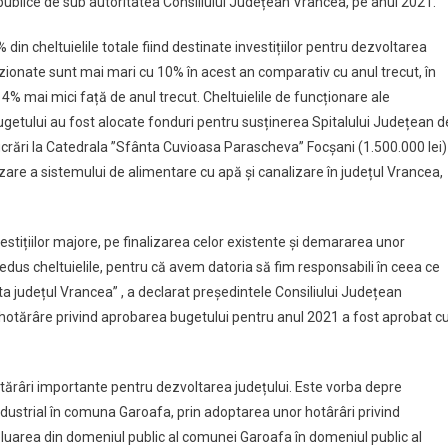
r publice de sub autoritatea Consiliului Județean Vrancea, pe anul 2021.
din cheltuielile totale fiind destinate investițiilor pentru dezvoltarea
evizionate sunt mai mari cu 10% în acest an comparativ cu anul trecut, în
4% mai mici față de anul trecut. Cheltuielile de funcționare ale
 bugetului au fost alocate fonduri pentru susținerea Spitalului Județean d
ucrări la Catedrala ”Sfânta Cuvioasa Parascheva” Focșani (1.500.000 lei)
zare a sistemului de alimentare cu apă și canalizare în județul Vrancea,
vestițiilor majore, pe finalizarea celor existente și demararea unor
redus cheltuielile, pentru că avem datoria să fim responsabili în ceea ce
ta județul Vrancea” , a declarat președintele Consiliului Județean
 hotărâre privind aprobarea bugetului pentru anul 2021 a fost aprobat c
hotărâri importante pentru dezvoltarea județului. Este vorba depre
industrial în comuna Garoafa, prin adoptarea unor hotârâri privind
”Preluarea din domeniul public al comunei Garoafa în domeniul public al