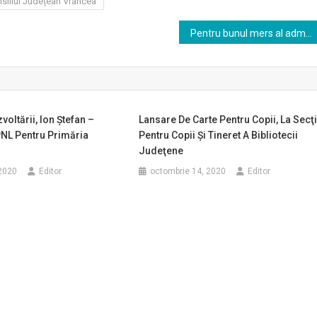
siliul Județean Vrancea
Pentru bunul mers al administrației Municipiului Focșani, am delegat atribuțiile de ordonator principal de credite viceprimarului Dimitriu
voltării, Ion Ştefan –
Lansare De Carte Pentru Copii, La Secţ
PNL Pentru Primăria
Pentru Copii Şi Tineret A Bibliotecii
Judeţene
2020
Editor
octombrie 14, 2020
Editor