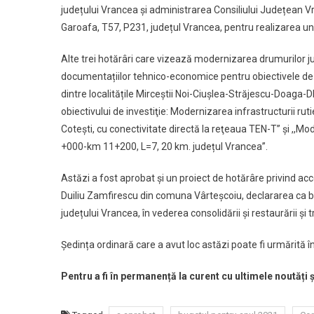
județului Vrancea și administrarea Consiliului Județean V
Garoafa, T57, P231, județul Vrancea, pentru realizarea unu
Alte trei hotărâri care vizează modernizarea drumurilor ju
documentațiilor tehnico-economice pentru obiectivele de 
dintre localitățile Mirceștii Noi-Ciușlea-Străjescu-Doaga-D
obiectivului de investiţie: Modernizarea infrastructurii rut
Coteşti, cu conectivitate directă la reţeaua TEN-T” și ,,M
+000-km 11+200, L=7, 20 km. județul Vrancea”.
Astăzi a fost aprobat și un proiect de hotărâre privind acce
Duiliu Zamfirescu din comuna Vârteșcoiu, declararea ca bun
județului Vrancea, în vederea consolidării și restaurării ș
Ședința ordinară care a avut loc astăzi poate fi urmărită 
Pentru a fi în permanență la curent cu ultimele noutăți 