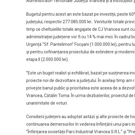
Administrativ-Teritoriale Județul Vrancea și a instituțiilo
Bugetul pentru acest an este bazat pe investiții, peste 60% 
județului, respectiv 277.085.000 lei . Veniturile totale pr
timp ce cheltuielile totale angajate de CJ Vrancea sunt cu 
administrației județene vor fi cu 14 % mai mici. În cadrul
Urgență ”Sf. Pantelimon” Focșani (1.000.000 lei), pentru l
și pentru cofinanțarea proiectului de extindere și moderni
etapa II (2.000.000 lei).
”Este un buget realist și echilibrat, bazat pe susținerea in
proiecte noi de dezvoltare a județului. În același timp am 
privește banul public și prioritatea este aceea de a dezvol
Vrancea, Cătălin Toma. În urma dezbaterilor, proiectul de
unanimitate de voturi.
Consilierii județeni au adoptat astăzi și alte proiecte de 
continuarea demersurilor în vederea înființării unui parc 
”Înființarea societății Parc Industrial Vrancea S.R.L.” și 