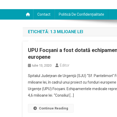
Contact
Politică De Confidențialitate
ETICHETĂ:
1.3 MILIOANE LEI
UPU Focşani a fost dotată echipament
europene
Editor
Iulie 13, 2020
Spitalul Judeţean de Urgenţă (SJU) “Sf. Pantelimon” F
milioane lei, în cadrul unui proiect cu fonduri europe
Urgenţe (UPU) Focşani. Echipamentele medicale reprezi
4,6 milioane lei. “Consiliul […]
Continue Reading