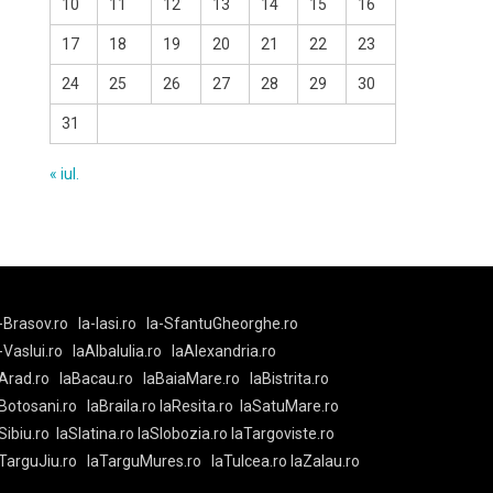
10
11
12
13
14
15
16
17
18
19
20
21
22
23
24
25
26
27
28
29
30
31
« iul.
-Brasov.ro
la-Iasi.ro
la-SfantuGheorghe.ro
a-Vaslui.ro
laAlbaIulia.ro
laAlexandria.ro
Arad.ro
laBacau.ro
laBaiaMare.ro
laBistrita.ro
Botosani.ro
laBraila.ro
laResita.ro
laSatuMare.ro
Sibiu.ro
laSlatina.ro
laSlobozia.ro
laTargoviste.ro
aTarguJiu.ro
laTarguMures.ro
laTulcea.ro
laZalau.ro