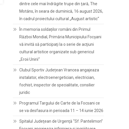
dintre cele mai îndrăgite trupe din ţară, The
Motáns, în seara de duminică, 16 august 2026,
în cadrul proiectului cultural „August artistic“
În memoria soldaților români din Primul
Război Mondial, Primăria Municipiului Focșani
vă invită să participaţi la o serie de acţiuni
cultural artistice organizate sub genericul
„Eroii Unirii“
Clubul Sportiv Județean Vrancea angajeaza
instalator, electroenergetician, electrician,
fochist, inspector de specialitate, consilier
juridic
Programul Targului de Carte de la Focsani ce
se va desfasura in perioada 11 – 14 iunie 2026
Spitalul Judeţean de Urgenţă “Sf. Pantelimon”
Focşani angajeaza infirmiera si ingrijitoare