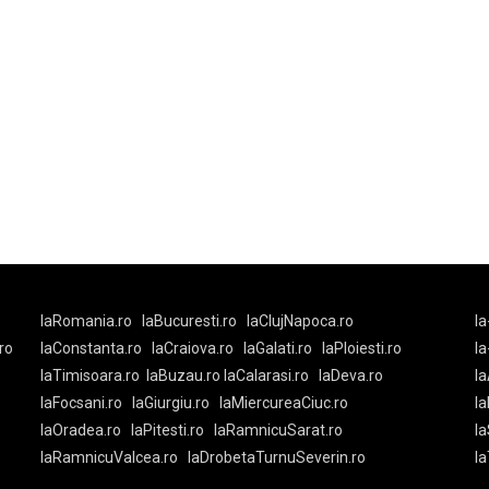
laRomania.ro
laBucuresti.ro
laClujNapoca.ro
la
ro
laConstanta.ro
laCraiova.ro
laGalati.ro
laPloiesti.ro
l
laTimisoara.ro
laBuzau.ro
laCalarasi.ro
laDeva.ro
la
laFocsani.ro
laGiurgiu.ro
laMiercureaCiuc.ro
la
laOradea.ro
laPitesti.ro
laRamnicuSarat.ro
la
laRamnicuValcea.ro
laDrobetaTurnuSeverin.ro
l