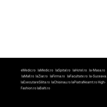
eMedic.ro
laMedic.ro
laSpital.ro
laHotel.ro
la-Masa.ro
laMall.ro
laZiar.ro
laFirma.ro
laFacultate.ro
la-Suceava.
laExecutareSilita.ro
laChisinau.ro
laPiatraNeamt.ro
High-
Fashion.ro
laBalti.ro