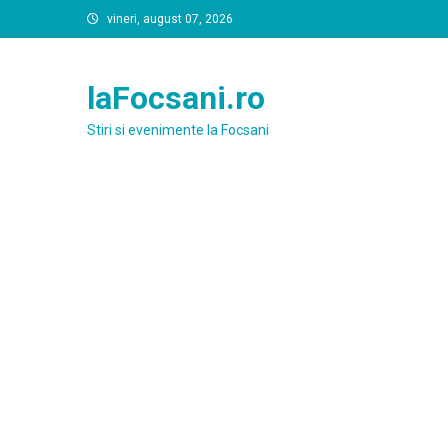
Skip
vineri, august 07, 2026
to
content
laFocsani.ro
Stiri si evenimente la Focsani