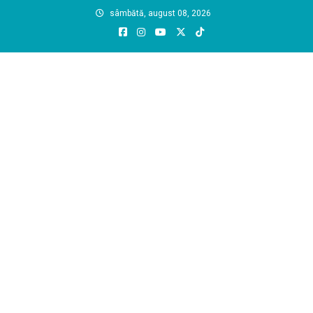
Skip
sâmbătă, august 08, 2026
to
content