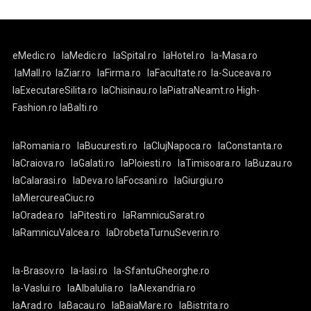
eMedic.ro
laMedic.ro
laSpital.ro
laHotel.ro
la-Masa.ro
laMall.ro
laZiar.ro
laFirma.ro
laFacultate.ro
la-Suceava.ro
laExecutareSilita.ro
laChisinau.ro
laPiatraNeamt.ro
High-
Fashion.ro
laBalti.ro
laRomania.ro
laBucuresti.ro
laClujNapoca.ro
laConstanta.ro
laCraiova.ro
laGalati.ro
laPloiesti.ro
laTimisoara.ro
laBuzau.ro
laCalarasi.ro
laDeva.ro
laFocsani.ro
laGiurgiu.ro
laMiercureaCiuc.ro
laOradea.ro
laPitesti.ro
laRamnicuSarat.ro
laRamnicuValcea.ro
laDrobetaTurnuSeverin.ro
la-Brasov.ro
la-Iasi.ro
la-SfantuGheorghe.ro
la-Vaslui.ro
laAlbaIulia.ro
laAlexandria.ro
laArad.ro
laBacau.ro
laBaiaMare.ro
laBistrita.ro