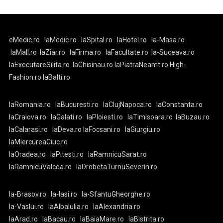
eMedic.ro
laMedic.ro
laSpital.ro
laHotel.ro
la-Masa.ro
laMall.ro
laZiar.ro
laFirma.ro
laFacultate.ro
la-Suceava.ro
laExecutareSilita.ro
laChisinau.ro
laPiatraNeamt.ro
High-
Fashion.ro
laBalti.ro
laRomania.ro
laBucuresti.ro
laClujNapoca.ro
laConstanta.ro
laCraiova.ro
laGalati.ro
laPloiesti.ro
laTimisoara.ro
laBuzau.ro
laCalarasi.ro
laDeva.ro
laFocsani.ro
laGiurgiu.ro
laMiercureaCiuc.ro
laOradea.ro
laPitesti.ro
laRamnicuSarat.ro
laRamnicuValcea.ro
laDrobetaTurnuSeverin.ro
la-Brasov.ro
la-Iasi.ro
la-SfantuGheorghe.ro
la-Vaslui.ro
laAlbaIulia.ro
laAlexandria.ro
laArad.ro
laBacau.ro
laBaiaMare.ro
laBistrita.ro