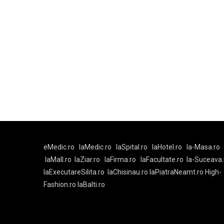
eMedic.ro
laMedic.ro
laSpital.ro
laHotel.ro
la-Masa.ro
laMall.ro
laZiar.ro
laFirma.ro
laFacultate.ro
la-Suceava.
laExecutareSilita.ro
laChisinau.ro
laPiatraNeamt.ro
High-
Fashion.ro
laBalti.ro