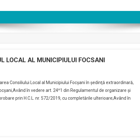
L LOCAL AL MUNICIPIULUI FOCSANI
ea Consiliului Local al Municipiului Focşani în şedinţă extraordinară,
ocşani,Având în vedere art. 24^1 din Regulamentul de organizare și
aprobare prin H.C.L. nr. 572/2019, cu completările ulterioare;Având în