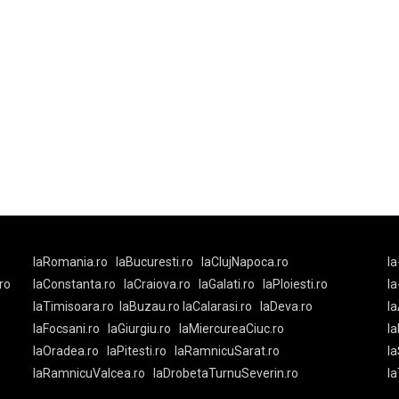
laRomania.ro
laBucuresti.ro
laClujNapoca.ro
la
ro
laConstanta.ro
laCraiova.ro
laGalati.ro
laPloiesti.ro
l
laTimisoara.ro
laBuzau.ro
laCalarasi.ro
laDeva.ro
la
laFocsani.ro
laGiurgiu.ro
laMiercureaCiuc.ro
la
laOradea.ro
laPitesti.ro
laRamnicuSarat.ro
la
laRamnicuValcea.ro
laDrobetaTurnuSeverin.ro
l