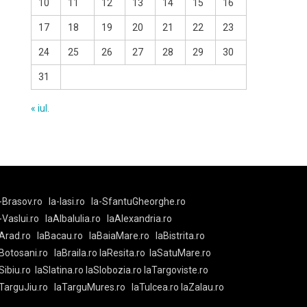
10
11
12
13
14
15
16
17
18
19
20
21
22
23
24
25
26
27
28
29
30
31
« iul.
-Brasov.ro
la-Iasi.ro
la-SfantuGheorghe.ro
a-Vaslui.ro
laAlbaIulia.ro
laAlexandria.ro
Arad.ro
laBacau.ro
laBaiaMare.ro
laBistrita.ro
Botosani.ro
laBraila.ro
laResita.ro
laSatuMare.ro
Sibiu.ro
laSlatina.ro
laSlobozia.ro
laTargoviste.ro
aTarguJiu.ro
laTarguMures.ro
laTulcea.ro
laZalau.ro