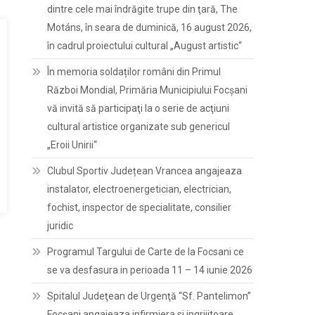
dintre cele mai îndrăgite trupe din ţară, The
Motáns, în seara de duminică, 16 august 2026,
în cadrul proiectului cultural „August artistic“
În memoria soldaților români din Primul
Război Mondial, Primăria Municipiului Focșani
vă invită să participaţi la o serie de acţiuni
cultural artistice organizate sub genericul
„Eroii Unirii“
Clubul Sportiv Județean Vrancea angajeaza
instalator, electroenergetician, electrician,
fochist, inspector de specialitate, consilier
juridic
Programul Targului de Carte de la Focsani ce
se va desfasura in perioada 11 – 14 iunie 2026
Spitalul Judeţean de Urgenţă “Sf. Pantelimon”
Focşani angajeaza infirmiera si ingrijitoare