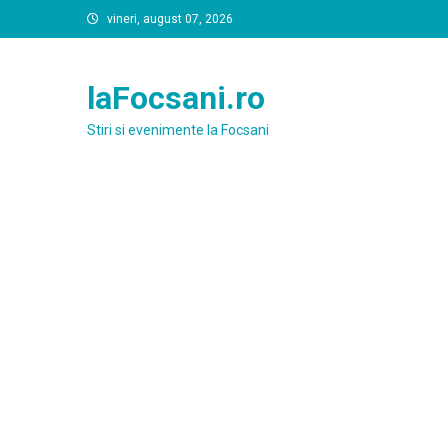
Skip
vineri, august 07, 2026
to
content
laFocsani.ro
Stiri si evenimente la Focsani