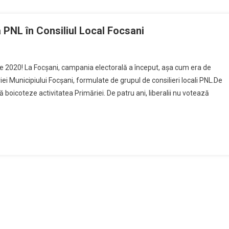
a PNL în Consiliul Local Focsani
rie 2020! La Focșani, campania electorală a început, așa cum era de
ei Municipiului Focșani, formulate de grupul de consilieri locali PNL.De
ă boicoteze activitatea Primăriei. De patru ani, liberalii nu votează