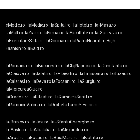
eMedic.ro
laMedic.ro
laSpital.ro
laHotel.ro
la-Masa.ro
laMall.ro
laZiar.ro
laFirma.ro
laFacultate.ro
la-Suceava.ro
laExecutareSilita.ro
laChisinau.ro
laPiatraNeamt.ro
High-
Fashion.ro
laBalti.ro
laRomania.ro
laBucuresti.ro
laClujNapoca.ro
laConstanta.ro
laCraiova.ro
laGalati.ro
laPloiesti.ro
laTimisoara.ro
laBuzau.ro
laCalarasi.ro
laDeva.ro
laFocsani.ro
laGiurgiu.ro
laMiercureaCiuc.ro
laOradea.ro
laPitesti.ro
laRamnicuSarat.ro
laRamnicuValcea.ro
laDrobetaTurnuSeverin.ro
la-Brasov.ro
la-Iasi.ro
la-SfantuGheorghe.ro
la-Vaslui.ro
laAlbaIulia.ro
laAlexandria.ro
laArad.ro
laBacau.ro
laBaiaMare.ro
laBistrita.ro