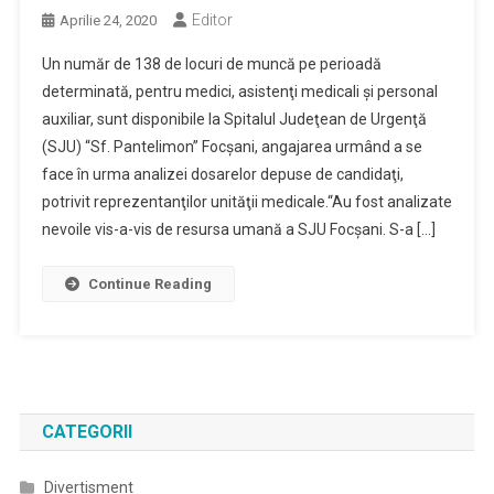
Editor
Aprilie 24, 2020
Un număr de 138 de locuri de muncă pe perioadă
determinată, pentru medici, asistenţi medicali şi personal
auxiliar, sunt disponibile la Spitalul Judeţean de Urgenţă
(SJU) “Sf. Pantelimon” Focşani, angajarea urmând a se
face în urma analizei dosarelor depuse de candidaţi,
potrivit reprezentanţilor unităţii medicale.“Au fost analizate
nevoile vis-a-vis de resursa umană a SJU Focşani. S-a […]
Continue Reading
CATEGORII
Divertisment