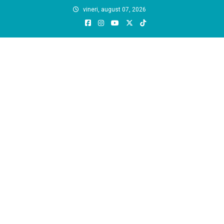
Skip
vineri, august 07, 2026
to
content