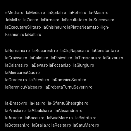
eMedic.ro
laMedic.ro
laSpital.ro
laHotel.ro
la-Masa.ro
laMall.ro
laZiar.ro
laFirma.ro
laFacultate.ro
la-Suceava.ro
laExecutareSilita.ro
laChisinau.ro
laPiatraNeamt.ro
High-
Fashion.ro
laBalti.ro
laRomania.ro
laBucuresti.ro
laClujNapoca.ro
laConstanta.ro
laCraiova.ro
laGalati.ro
laPloiesti.ro
laTimisoara.ro
laBuzau.ro
laCalarasi.ro
laDeva.ro
laFocsani.ro
laGiurgiu.ro
laMiercureaCiuc.ro
laOradea.ro
laPitesti.ro
laRamnicuSarat.ro
laRamnicuValcea.ro
laDrobetaTurnuSeverin.ro
la-Brasov.ro
la-Iasi.ro
la-SfantuGheorghe.ro
la-Vaslui.ro
laAlbaIulia.ro
laAlexandria.ro
laArad.ro
laBacau.ro
laBaiaMare.ro
laBistrita.ro
laBotosani.ro
laBraila.ro
laResita.ro
laSatuMare.ro