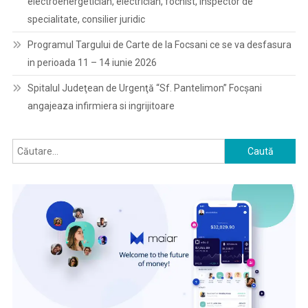
electroenergetician, electrician, fochist, inspector de
specialitate, consilier juridic
Programul Targului de Carte de la Focsani ce se va desfasura
in perioada 11 – 14 iunie 2026
Spitalul Judeţean de Urgenţă “Sf. Pantelimon” Focşani
angajeaza infirmiera si ingrijitoare
Caută
după: