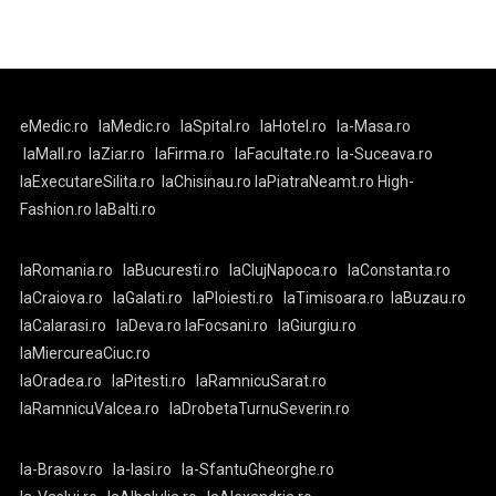
eMedic.ro
laMedic.ro
laSpital.ro
laHotel.ro
la-Masa.ro
laMall.ro
laZiar.ro
laFirma.ro
laFacultate.ro
la-Suceava.ro
laExecutareSilita.ro
laChisinau.ro
laPiatraNeamt.ro
High-
Fashion.ro
laBalti.ro
laRomania.ro
laBucuresti.ro
laClujNapoca.ro
laConstanta.ro
laCraiova.ro
laGalati.ro
laPloiesti.ro
laTimisoara.ro
laBuzau.ro
laCalarasi.ro
laDeva.ro
laFocsani.ro
laGiurgiu.ro
laMiercureaCiuc.ro
laOradea.ro
laPitesti.ro
laRamnicuSarat.ro
laRamnicuValcea.ro
laDrobetaTurnuSeverin.ro
la-Brasov.ro
la-Iasi.ro
la-SfantuGheorghe.ro