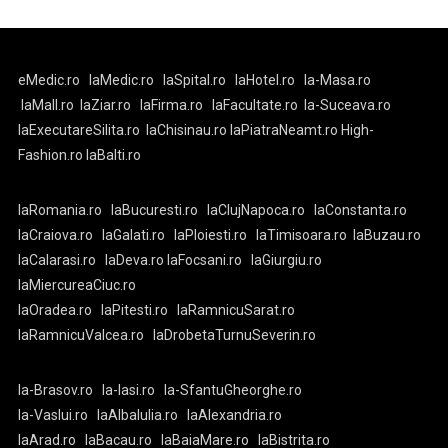
eMedic.ro
laMedic.ro
laSpital.ro
laHotel.ro
la-Masa.ro
laMall.ro
laZiar.ro
laFirma.ro
laFacultate.ro
la-Suceava.ro
laExecutareSilita.ro
laChisinau.ro
laPiatraNeamt.ro
High-
Fashion.ro
laBalti.ro
laRomania.ro
laBucuresti.ro
laClujNapoca.ro
laConstanta.ro
laCraiova.ro
laGalati.ro
laPloiesti.ro
laTimisoara.ro
laBuzau.ro
laCalarasi.ro
laDeva.ro
laFocsani.ro
laGiurgiu.ro
laMiercureaCiuc.ro
laOradea.ro
laPitesti.ro
laRamnicuSarat.ro
laRamnicuValcea.ro
laDrobetaTurnuSeverin.ro
la-Brasov.ro
la-Iasi.ro
la-SfantuGheorghe.ro
la-Vaslui.ro
laAlbaIulia.ro
laAlexandria.ro
laArad.ro
laBacau.ro
laBaiaMare.ro
laBistrita.ro