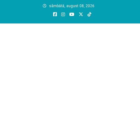
Skip
sâmbătă, august 08, 2026
to
content