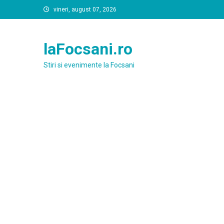
Skip
vineri, august 07, 2026
to
content
laFocsani.ro
Stiri si evenimente la Focsani