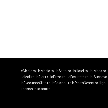
eMedic.ro
laMedic.ro
laSpital.ro
laHotel.ro
la-Masa.ro
laMall.ro
laZiar.ro
laFirma.ro
laFacultate.ro
la-Suceava.
laExecutareSilita.ro
laChisinau.ro
laPiatraNeamt.ro
High-
Fashion.ro
laBalti.ro