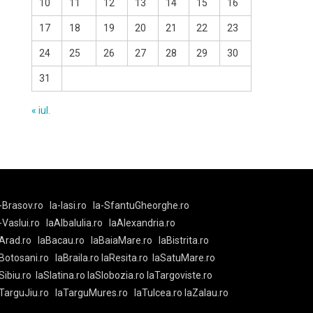
10
11
12
13
14
15
16
17
18
19
20
21
22
23
24
25
26
27
28
29
30
31
« iul.
-Brasov.ro
la-Iasi.ro
la-SfantuGheorghe.ro
a-Vaslui.ro
laAlbaIulia.ro
laAlexandria.ro
Arad.ro
laBacau.ro
laBaiaMare.ro
laBistrita.ro
Botosani.ro
laBraila.ro
laResita.ro
laSatuMare.ro
Sibiu.ro
laSlatina.ro
laSlobozia.ro
laTargoviste.ro
aTarguJiu.ro
laTarguMures.ro
laTulcea.ro
laZalau.ro