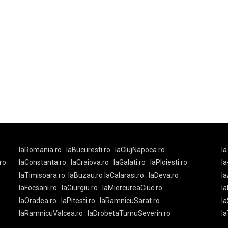
laRomania.ro
laBucuresti.ro
laClujNapoca.ro
la
ro
laConstanta.ro
laCraiova.ro
laGalati.ro
laPloiesti.ro
l
laTimisoara.ro
laBuzau.ro
laCalarasi.ro
laDeva.ro
la
laFocsani.ro
laGiurgiu.ro
laMiercureaCiuc.ro
la
laOradea.ro
laPitesti.ro
laRamnicuSarat.ro
la
laRamnicuValcea.ro
laDrobetaTurnuSeverin.ro
l