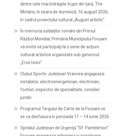
dintre cele mai îndrăgite trupe din ţară, The
Motáns, în seara de duminică, 16 august 2026,
în cadrul proiectului cultural „August artistic“
În memoria soldaților români din Primul
Război Mondial, Primăria Municipiului Focșani
vă invită să participaţi la o serie de acţiuni
cultural artistice organizate sub genericul
„Eroii Unirii“
Clubul Sportiv Județean Vrancea angajeaza
instalator, electroenergetician, electrician,
fochist, inspector de specialitate, consilier
juridic
Programul Targului de Carte de la Focsani ce
se va desfasura in perioada 11 – 14 iunie 2026
Spitalul Judeţean de Urgenţă “Sf. Pantelimon”
Focşani angajeaza infirmiera si ingrijitoare