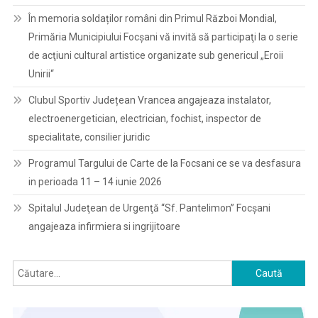
În memoria soldaților români din Primul Război Mondial,
Primăria Municipiului Focșani vă invită să participaţi la o serie
de acţiuni cultural artistice organizate sub genericul „Eroii
Unirii“
Clubul Sportiv Județean Vrancea angajeaza instalator,
electroenergetician, electrician, fochist, inspector de
specialitate, consilier juridic
Programul Targului de Carte de la Focsani ce se va desfasura
in perioada 11 – 14 iunie 2026
Spitalul Judeţean de Urgenţă “Sf. Pantelimon” Focşani
angajeaza infirmiera si ingrijitoare
Caută
după: