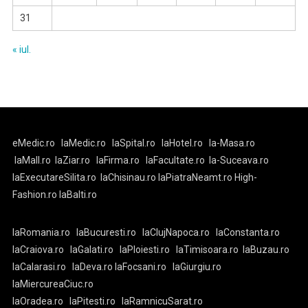
31
« iul.
eMedic.ro
laMedic.ro
laSpital.ro
laHotel.ro
la-Masa.ro
laMall.ro
laZiar.ro
laFirma.ro
laFacultate.ro
la-Suceava.ro
laExecutareSilita.ro
laChisinau.ro
laPiatraNeamt.ro
High-
Fashion.ro
laBalti.ro
laRomania.ro
laBucuresti.ro
laClujNapoca.ro
laConstanta.ro
laCraiova.ro
laGalati.ro
laPloiesti.ro
laTimisoara.ro
laBuzau.ro
laCalarasi.ro
laDeva.ro
laFocsani.ro
laGiurgiu.ro
laMiercureaCiuc.ro
laOradea.ro
laPitesti.ro
laRamnicuSarat.ro