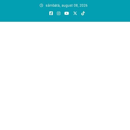
Skip
sâmbătă, august 08, 2026
to
content