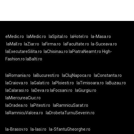
eMedic.ro
laMedic.ro
laSpital.ro
laHotel.ro
la-Masa.ro
laMall.ro
laZiar.ro
laFirma.ro
laFacultate.ro
la-Suceava.ro
laExecutareSilita.ro
laChisinau.ro
laPiatraNeamt.ro
High-
Fashion.ro
laBalti.ro
laRomania.ro
laBucuresti.ro
laClujNapoca.ro
laConstanta.ro
laCraiova.ro
laGalati.ro
laPloiesti.ro
laTimisoara.ro
laBuzau.ro
laCalarasi.ro
laDeva.ro
laFocsani.ro
laGiurgiu.ro
laMiercureaCiuc.ro
laOradea.ro
laPitesti.ro
laRamnicuSarat.ro
laRamnicuValcea.ro
laDrobetaTurnuSeverin.ro
la-Brasov.ro
la-Iasi.ro
la-SfantuGheorghe.ro