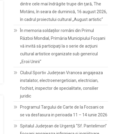
dintre cele mai îndrăgite trupe din ţară, The
Motáns, în seara de duminică, 16 august 2026,
în cadrul proiectului cultural „August artistic“
În memoria soldaților români din Primul
Război Mondial, Primăria Municipiului Focșani
vă invită să participaţi la o serie de acţiuni
cultural artistice organizate sub genericul
„Eroii Unirii“
Clubul Sportiv Județean Vrancea angajeaza
instalator, electroenergetician, electrician,
fochist, inspector de specialitate, consilier
juridic
Programul Targului de Carte de la Focsani ce
se va desfasura in perioada 11 – 14 iunie 2026
Spitalul Judeţean de Urgenţă “Sf. Pantelimon”
Focşani angajeaza infirmiera si ingrijitoare