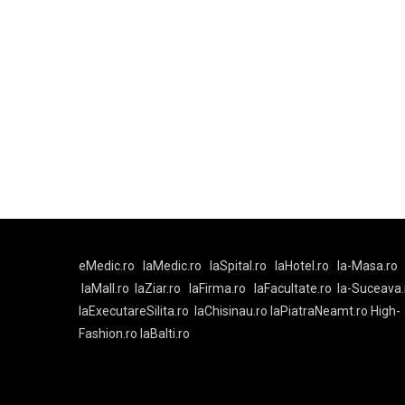
eMedic.ro
laMedic.ro
laSpital.ro
laHotel.ro
la-Masa.ro
laMall.ro
laZiar.ro
laFirma.ro
laFacultate.ro
la-Suceava.
laExecutareSilita.ro
laChisinau.ro
laPiatraNeamt.ro
High-
Fashion.ro
laBalti.ro