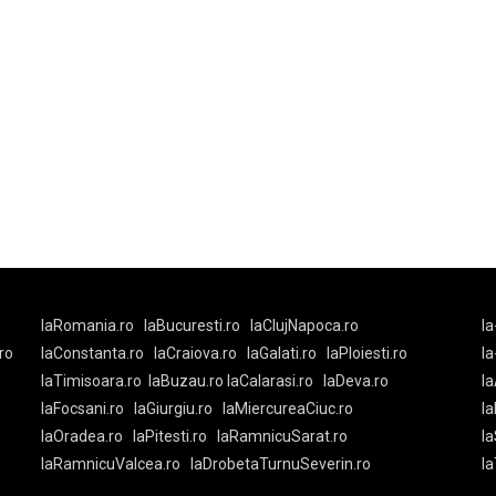
laRomania.ro
laBucuresti.ro
laClujNapoca.ro
la
ro
laConstanta.ro
laCraiova.ro
laGalati.ro
laPloiesti.ro
l
laTimisoara.ro
laBuzau.ro
laCalarasi.ro
laDeva.ro
la
laFocsani.ro
laGiurgiu.ro
laMiercureaCiuc.ro
la
laOradea.ro
laPitesti.ro
laRamnicuSarat.ro
la
laRamnicuValcea.ro
laDrobetaTurnuSeverin.ro
l