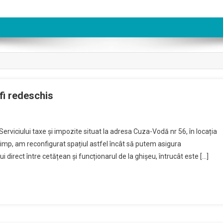
fi redeschis
erviciului taxe și impozite situat la adresa Cuza-Vodă nr 56, în locația
e timp, am reconfigurat spațiul astfel încât să putem asigura
i direct între cetățean și funcționarul de la ghișeu, întrucât este […]