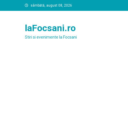
Skip
sâmbătă, august 08, 2026
to
content
laFocsani.ro
Stiri si evenimente la Focsani