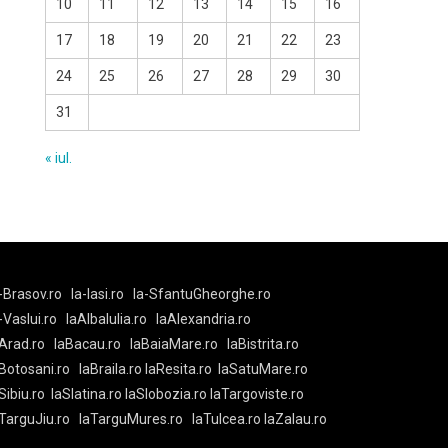
10
11
12
13
14
15
16
17
18
19
20
21
22
23
24
25
26
27
28
29
30
31
« iul.
-Brasov.ro
la-Iasi.ro
la-SfantuGheorghe.ro
a-Vaslui.ro
laAlbaIulia.ro
laAlexandria.ro
Arad.ro
laBacau.ro
laBaiaMare.ro
laBistrita.ro
Botosani.ro
laBraila.ro
laResita.ro
laSatuMare.ro
Sibiu.ro
laSlatina.ro
laSlobozia.ro
laTargoviste.ro
aTarguJiu.ro
laTarguMures.ro
laTulcea.ro
laZalau.ro