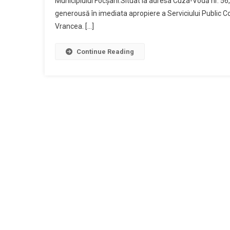
Municipiului Focșani.Situat la adresa Cuza-Vodă nr. 56,
generousă în imediata apropiere a Serviciului Public 
Vrancea. […]
Continue Reading