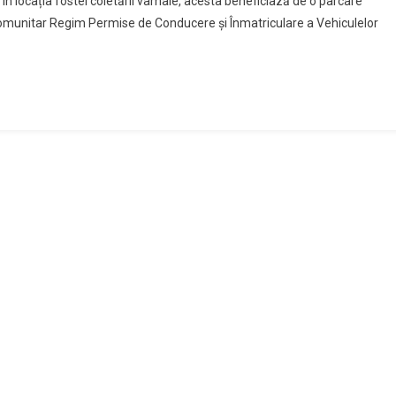
 în locația fostei coletării vamale, acesta beneficiază de o parcare
Comunitar Regim Permise de Conducere și Înmatriculare a Vehiculelor