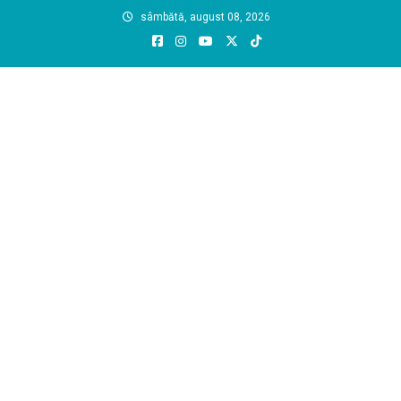
Skip
sâmbătă, august 08, 2026
to
content