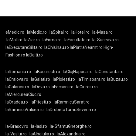
eMedic.ro
laMedic.ro
laSpital.ro
laHotel.ro
la-Masa.ro
laMall.ro
laZiar.ro
laFirma.ro
laFacultate.ro
la-Suceava.ro
laExecutareSilita.ro
laChisinau.ro
laPiatraNeamt.ro
High-
Fashion.ro
laBalti.ro
laRomania.ro
laBucuresti.ro
laClujNapoca.ro
laConstanta.ro
laCraiova.ro
laGalati.ro
laPloiesti.ro
laTimisoara.ro
laBuzau.ro
laCalarasi.ro
laDeva.ro
laFocsani.ro
laGiurgiu.ro
laMiercureaCiuc.ro
laOradea.ro
laPitesti.ro
laRamnicuSarat.ro
laRamnicuValcea.ro
laDrobetaTurnuSeverin.ro
la-Brasov.ro
la-Iasi.ro
la-SfantuGheorghe.ro
la-Vaslui.ro
laAlbaIulia.ro
laAlexandria.ro