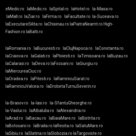
eMedic.ro
laMedic.ro
laSpital.ro
laHotel.ro
la-Masa.ro
laMall.ro
laZiar.ro
laFirma.ro
laFacultate.ro
la-Suceava.ro
laExecutareSilita.ro
laChisinau.ro
laPiatraNeamt.ro
High-
Fashion.ro
laBalti.ro
laRomania.ro
laBucuresti.ro
laClujNapoca.ro
laConstanta.ro
laCraiova.ro
laGalati.ro
laPloiesti.ro
laTimisoara.ro
laBuzau.ro
laCalarasi.ro
laDeva.ro
laFocsani.ro
laGiurgiu.ro
laMiercureaCiuc.ro
laOradea.ro
laPitesti.ro
laRamnicuSarat.ro
laRamnicuValcea.ro
laDrobetaTurnuSeverin.ro
la-Brasov.ro
la-Iasi.ro
la-SfantuGheorghe.ro
la-Vaslui.ro
laAlbaIulia.ro
laAlexandria.ro
laArad.ro
laBacau.ro
laBaiaMare.ro
laBistrita.ro
laBotosani.ro
laBraila.ro
laResita.ro
laSatuMare.ro
laSibiu.ro
laSlatina.ro
laSlobozia.ro
laTargoviste.ro