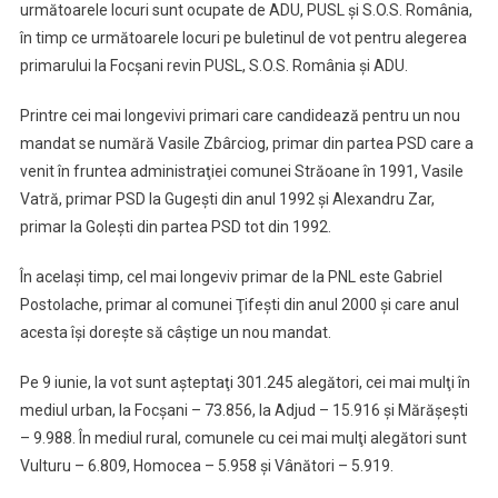
următoarele locuri sunt ocupate de ADU, PUSL şi S.O.S. România,
în timp ce următoarele locuri pe buletinul de vot pentru alegerea
primarului la Focşani revin PUSL, S.O.S. România şi ADU.
Printre cei mai longevivi primari care candidează pentru un nou
mandat se numără Vasile Zbârciog, primar din partea PSD care a
venit în fruntea administraţiei comunei Străoane în 1991, Vasile
Vatră, primar PSD la Gugeşti din anul 1992 şi Alexandru Zar,
primar la Goleşti din partea PSD tot din 1992.
În acelaşi timp, cel mai longeviv primar de la PNL este Gabriel
Postolache, primar al comunei Ţifeşti din anul 2000 şi care anul
acesta îşi doreşte să câştige un nou mandat.
Pe 9 iunie, la vot sunt aşteptaţi 301.245 alegători, cei mai mulţi în
mediul urban, la Focşani – 73.856, la Adjud – 15.916 şi Mărăşeşti
– 9.988. În mediul rural, comunele cu cei mai mulţi alegători sunt
Vulturu – 6.809, Homocea – 5.958 şi Vânători – 5.919.