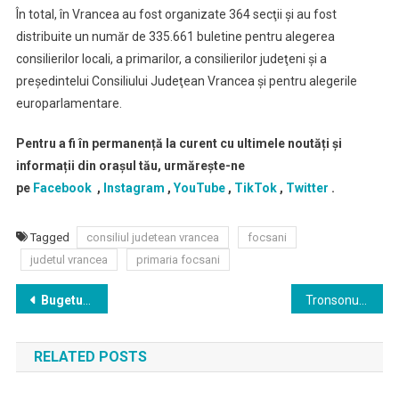
În total, în Vrancea au fost organizate 364 secţii şi au fost
distribuite un număr de 335.661 buletine pentru alegerea
consilierilor locali, a primarilor, a consilierilor judeţeni şi a
preşedintelui Consiliului Judeţean Vrancea şi pentru alegerile
europarlamentare.
Pentru a fi în permanență la curent cu ultimele noutăți și
informații din orașul tău, urmărește-ne
pe
Facebook
,
Instagram
,
YouTube
,
TikTok
,
Twitter
.
Tagged
consiliul judetean vrancea
focsani
judetul vrancea
primaria focsani
Navigare
Bugetul județului pentru anul 2023 a fost aprobat în unanimitate de consilierii județeni
Tronsonul 3 Buzău-Focşani va fi dat în circulaţie vineri, începând cu ora 15,00, urmând ca luni încă un lot dintre Ploieşti şi Buzău să poată fi circulat
în
RELATED POSTS
articole