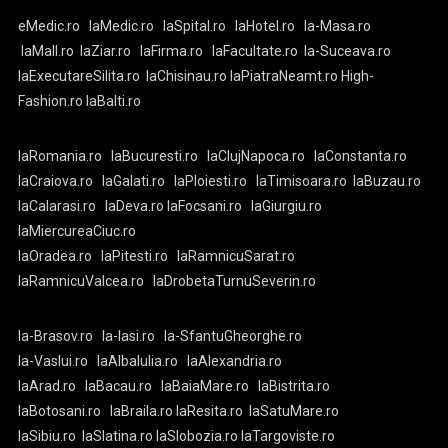
eMedic.ro
laMedic.ro
laSpital.ro
laHotel.ro
la-Masa.ro
laMall.ro
laZiar.ro
laFirma.ro
laFacultate.ro
la-Suceava.ro
laExecutareSilita.ro
laChisinau.ro
laPiatraNeamt.ro
High-
Fashion.ro
laBalti.ro
laRomania.ro
laBucuresti.ro
laClujNapoca.ro
laConstanta.ro
laCraiova.ro
laGalati.ro
laPloiesti.ro
laTimisoara.ro
laBuzau.ro
laCalarasi.ro
laDeva.ro
laFocsani.ro
laGiurgiu.ro
laMiercureaCiuc.ro
laOradea.ro
laPitesti.ro
laRamnicuSarat.ro
laRamnicuValcea.ro
laDrobetaTurnuSeverin.ro
la-Brasov.ro
la-Iasi.ro
la-SfantuGheorghe.ro
la-Vaslui.ro
laAlbaIulia.ro
laAlexandria.ro
laArad.ro
laBacau.ro
laBaiaMare.ro
laBistrita.ro
laBotosani.ro
laBraila.ro
laResita.ro
laSatuMare.ro
laSibiu.ro
laSlatina.ro
laSlobozia.ro
laTargoviste.ro