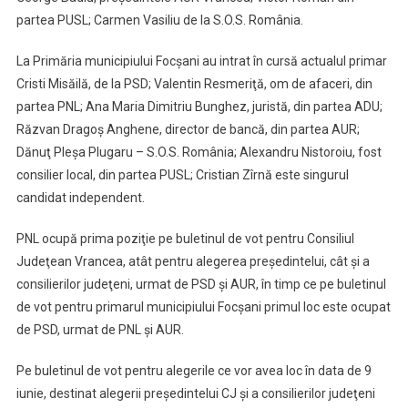
partea PUSL; Carmen Vasiliu de la S.O.S. România.
La Primăria municipiului Focşani au intrat în cursă actualul primar
Cristi Misăilă, de la PSD; Valentin Resmeriţă, om de afaceri, din
partea PNL; Ana Maria Dimitriu Bunghez, juristă, din partea ADU;
Răzvan Dragoş Anghene, director de bancă, din partea AUR;
Dănuţ Pleşa Plugaru – S.O.S. România; Alexandru Nistoroiu, fost
consilier local, din partea PUSL; Cristian Zîrnă este singurul
candidat independent.
PNL ocupă prima poziţie pe buletinul de vot pentru Consiliul
Judeţean Vrancea, atât pentru alegerea preşedintelui, cât şi a
consilierilor judeţeni, urmat de PSD şi AUR, în timp ce pe buletinul
de vot pentru primarul municipiului Focşani primul loc este ocupat
de PSD, urmat de PNL şi AUR.
Pe buletinul de vot pentru alegerile ce vor avea loc în data de 9
iunie, destinat alegerii preşedintelui CJ şi a consilierilor judeţeni