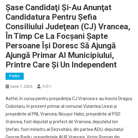
Şase Candidaţi Şi-Au Anunţat
Candidatura Pentru Şefia
Consiliului Judeţean (CJ) Vrancea,
În Timp Ce La Focşani Şapte
Persoane Îşi Doresc Să Ajungă
Ajungă Primar Al Municipiului,
Printre Care Şi Un Independent
Politic
Adm
Iunie 7, 2024
Astfel, în cursa pentru preşedinţia CJ Vrancea s-au înscris Dragoş
Ciobotaru, în prezent primar al comunei Vizantea Livezi şi
preşedinte al PNL Vrancea; Nicuşor Halici, preşedinte al PSD
Vrancea, fost deputat şi prefect de Vrancea; deputatul Ion
Ştefan, fost ministru al Dezvoltării, din partea ADU; deputatul
George Badiu, preşedintele AUR Vrancea; Victor Roman din