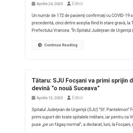
Editor
Aprilie 24, 2020
Un număr de 172 de pacienţi confirmaţi cu COVID-19 sun
precedentă, cinci dintre aceştia fiind în stare gravă, la T
Prefectului Vrancea. “În Spitalul Judeţean de Urgenţă (
Continue Reading
Tătaru: SJU Focşani va primi sprijin de
devină ”o nouă Suceava”
Editor
Aprilie 13, 2020
Spitalul Judeţean de Urgenţă (SJU) ”Sf. Pantelimon” Fo
primi suport din toate spitalele militare, iar pentru ca
puse „pe un făgaş normal”, a declarat, luni, la Focşani,