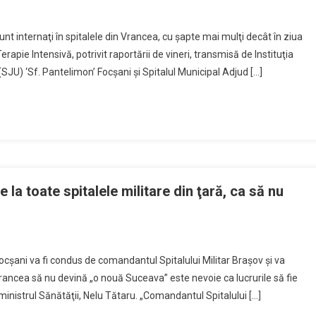
t internaţi în spitalele din Vrancea, cu şapte mai mulţi decât în ziua
erapie Intensivă, potrivit raportării de vineri, transmisă de Instituţia
SJU) ‘Sf. Pantelimon’ Focşani şi Spitalul Municipal Adjud […]
 la toate spitalele militare din ţară, ca să nu
cşani va fi condus de comandantul Spitalului Militar Braşov şi va
 Vrancea să nu devină „o nouă Suceava” este nevoie ca lucrurile să fie
 ministrul Sănătăţii, Nelu Tătaru. „Comandantul Spitalului […]