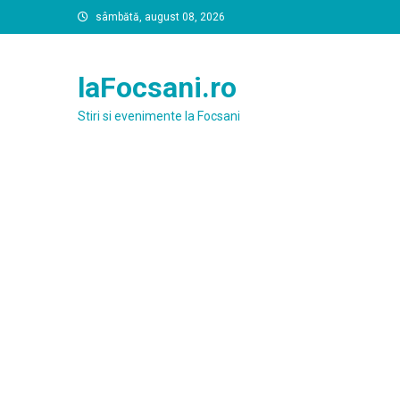
Skip
sâmbătă, august 08, 2026
to
content
laFocsani.ro
Stiri si evenimente la Focsani