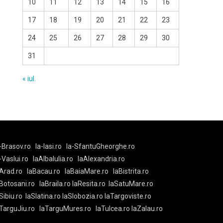
10
11
12
13
14
15
16
17
18
19
20
21
22
23
24
25
26
27
28
29
30
31
« iul.
-Brasov.ro
la-Iasi.ro
la-SfantuGheorghe.ro
a-Vaslui.ro
laAlbaIulia.ro
laAlexandria.ro
Arad.ro
laBacau.ro
laBaiaMare.ro
laBistrita.ro
Botosani.ro
laBraila.ro
laResita.ro
laSatuMare.ro
Sibiu.ro
laSlatina.ro
laSlobozia.ro
laTargoviste.ro
aTarguJiu.ro
laTarguMures.ro
laTulcea.ro
laZalau.ro