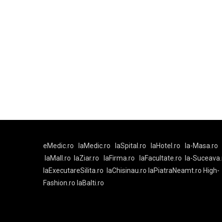
eMedic.ro
laMedic.ro
laSpital.ro
laHotel.ro
la-Masa.ro
laMall.ro
laZiar.ro
laFirma.ro
laFacultate.ro
la-Suceava.
laExecutareSilita.ro
laChisinau.ro
laPiatraNeamt.ro
High-
Fashion.ro
laBalti.ro