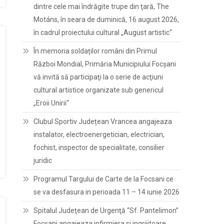
dintre cele mai îndrăgite trupe din ţară, The
Motáns, în seara de duminică, 16 august 2026,
în cadrul proiectului cultural „August artistic“
În memoria soldaților români din Primul
Război Mondial, Primăria Municipiului Focșani
vă invită să participaţi la o serie de acţiuni
cultural artistice organizate sub genericul
„Eroii Unirii“
Clubul Sportiv Județean Vrancea angajeaza
instalator, electroenergetician, electrician,
fochist, inspector de specialitate, consilier
juridic
Programul Targului de Carte de la Focsani ce
se va desfasura in perioada 11 – 14 iunie 2026
Spitalul Judeţean de Urgenţă “Sf. Pantelimon”
Focşani angajeaza infirmiera si ingrijitoare