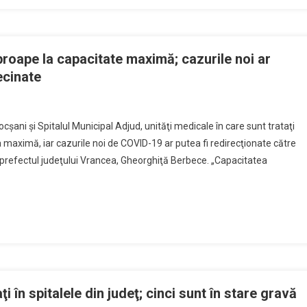
roape la capacitate maximă; cazurile noi ar
ecinate
şani şi Spitalul Municipal Adjud, unităţi medicale în care sunt trataţi
maximă, iar cazurile noi de COVID-19 ar putea fi redirecţionate către
oi, prefectul judeţului Vrancea, Gheorghiţă Berbece. „Capacitatea
 în spitalele din judeţ; cinci sunt în stare gravă