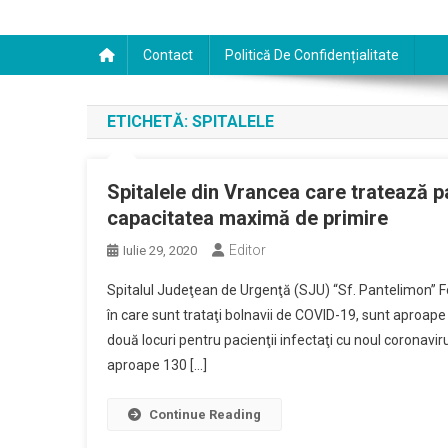
Contact
Politică De Confidențialitate
ETICHETĂ:
SPITALELE
Spitalele din Vrancea care tratează 
capacitatea maximă de primire
Editor
Iulie 29, 2020
Spitalul Judeţean de Urgenţă (SJU) “Sf. Pantelimon” Foc
în care sunt trataţi bolnavii de COVID-19, sunt aproap
două locuri pentru pacienţii infectaţi cu noul coronavir
aproape 130 […]
Continue Reading