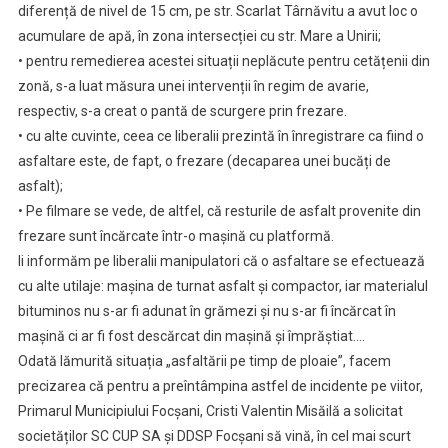
diferență de nivel de 15 cm, pe str. Scarlat Târnăvitu a avut loc o
acumulare de apă, în zona intersecției cu str. Mare a Unirii;
• pentru remedierea acestei situații neplăcute pentru cetățenii din
zonă, s-a luat măsura unei intervenții în regim de avarie,
respectiv, s-a creat o pantă de scurgere prin frezare.
• cu alte cuvinte, ceea ce liberalii prezintă în înregistrare ca fiind o
asfaltare este, de fapt, o frezare (decaparea unei bucăți de
asfalt);
• Pe filmare se vede, de altfel, că resturile de asfalt provenite din
frezare sunt încărcate într-o mașină cu platformă.
Ii informăm pe liberalii manipulatori că o asfaltare se efectuează
cu alte utilaje: mașina de turnat asfalt și compactor, iar materialul
bituminos nu s-ar fi adunat în grămezi și nu s-ar fi încărcat în
mașină ci ar fi fost descărcat din mașină și împrăștiat….
Odată lămurită situația „asfaltării pe timp de ploaie”, facem
precizarea că pentru a preîntâmpina astfel de incidente pe viitor,
Primarul Municipiului Focșani, Cristi Valentin Misăilă a solicitat
societăților SC CUP SA și DDSP Focșani să vină, în cel mai scurt