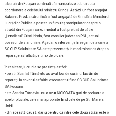
Liberalii din Focșani continuă să manipuleze sub directa
coordonare a celebrului ministru Grindă! Astăzi, un fost angajat
Balcanic Prod, a cărui fiică a fost angajată de Grindă la Ministerul
Lucrărilor Publice a postat un filmuleț manipulator despre o
stradă din Focșani care, imediat a fost preluat de către
„jurnalistul” Cristi Irimia, fost consilier județean PNL, actual
posesor de ziar online. Așadar, o intervenție în regim de avarie a
SC CUP Salubritate SA este prezentată în mod mincinos drept o
reparație asfaltică pe timp de ploaie.
În realitate, lucrurile se prezintă astfel:
• pe str. Scarlat Târnăvitu au avut loc, de curând, lucrări de
reparații la covorul asfaltic, executantul fiind SC CUP Salubritate
SA Focșani;
• str. Scarlat Târnăvitu nu a avut NICIODATĂ guri de preluare a
apelor pluviale, cele mai apropiate fiind cele de pe Str. Mare a
Unirii;
• din această cauză, dar și pentru că între cele două străzi este o