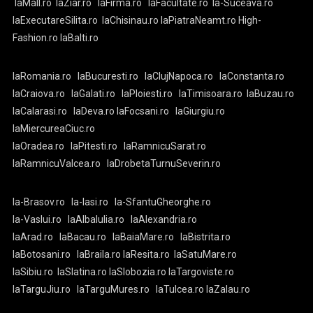
laMall.ro
laZiar.ro
laFirma.ro
laFacultate.ro
la-Suceava.ro
laExecutareSilita.ro
laChisinau.ro
laPiatraNeamt.ro
High-
Fashion.ro
laBalti.ro
laRomania.ro
laBucuresti.ro
laClujNapoca.ro
laConstanta.ro
laCraiova.ro
laGalati.ro
laPloiesti.ro
laTimisoara.ro
laBuzau.ro
laCalarasi.ro
laDeva.ro
laFocsani.ro
laGiurgiu.ro
laMiercureaCiuc.ro
laOradea.ro
laPitesti.ro
laRamnicuSarat.ro
laRamnicuValcea.ro
laDrobetaTurnuSeverin.ro
la-Brasov.ro
la-Iasi.ro
la-SfantuGheorghe.ro
la-Vaslui.ro
laAlbaIulia.ro
laAlexandria.ro
laArad.ro
laBacau.ro
laBaiaMare.ro
laBistrita.ro
laBotosani.ro
laBraila.ro
laResita.ro
laSatuMare.ro
laSibiu.ro
laSlatina.ro
laSlobozia.ro
laTargoviste.ro
laTarguJiu.ro
laTarguMures.ro
laTulcea.ro
laZalau.ro