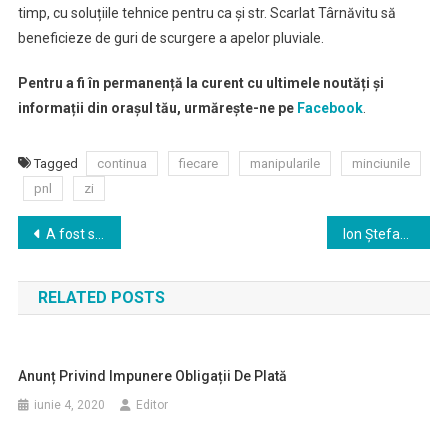
timp, cu soluțiile tehnice pentru ca și str. Scarlat Târnăvitu să
beneficieze de guri de scurgere a apelor pluviale.
Pentru a fi în permanență la curent cu ultimele noutăți și
informații din orașul tău, urmărește-ne pe
Facebook
.
Tagged
continua
fiecare
manipularile
minciunile
pnl
zi
Navigare
A fost semnat contractul pentru modernizarea Parcului Balcescu
Ion Ștefan ”Grindă” minte de rupe
în
RELATED POSTS
articole
Anunț Privind Impunere Obligații De Plată
iunie 4, 2020
Editor