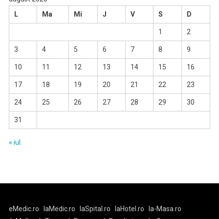
L
Ma
Mi
J
V
S
D
1
2
3
4
5
6
7
8
9
10
11
12
13
14
15
16
17
18
19
20
21
22
23
24
25
26
27
28
29
30
31
« iul.
eMedic.ro
laMedic.ro
laSpital.ro
laHotel.ro
la-Masa.ro