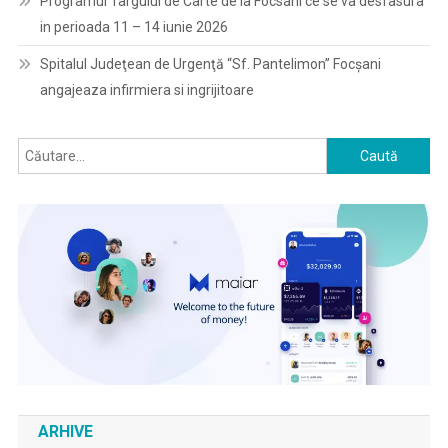
Programul Targului de Carte de la Focsani ce se va desfasura
in perioada 11 – 14 iunie 2026
Spitalul Judeţean de Urgenţă “Sf. Pantelimon” Focşani
angajeaza infirmiera si ingrijitoare
Caută
după:
ARHIVE