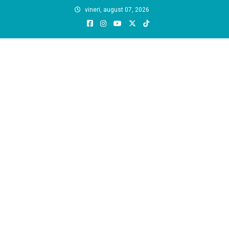
Skip
vineri, august 07, 2026
to
content