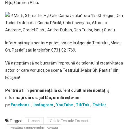
Nițu, Carmen Albu;
Marți, 31 martie – „D`ale Carnavalului”. ora 19.00. Regie : Dan
Tudor. Distribuția: Corina Dănilă, Gabi Coveșanu, Afrodita
Androne, Orodel Olaru, Andrei Duban, Dan Tudor, Ionuț Gurgu.
Informații suplimentare puteți obține la Agenția Teatrului „Maior
Gh. Pastia” sau la telefon 0731.021769.
Vă așteptăm să ne bucurăm împreună de talentul și creativitatea
actorilor care vor urca pe scena Teatrului „Maior Gh. Pastia” din
Focșani!
Pentru a fi în permanență la curent cu ultimele noutăți și
informații din orașul tău, urmărește-ne
pe
Facebook
,
Instagram
,
YouTube
,
TikTok
,
Twitter
.
Tagged
focsani
Galele Teatrale Focşani
Primăria Municipiului Focşani