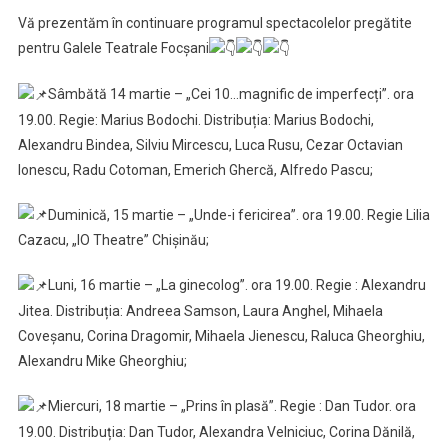
Vă prezentăm în continuare programul spectacolelor pregătite
pentru Galele Teatrale Focșani
Sâmbătă 14 martie – „Cei 10…magnific de imperfecți”. ora
19.00. Regie: Marius Bodochi. Distribuția: Marius Bodochi,
Alexandru Bindea, Silviu Mircescu, Luca Rusu, Cezar Octavian
Ionescu, Radu Cotoman, Emerich Ghercă, Alfredo Pascu;
Duminică, 15 martie – „Unde-i fericirea”. ora 19.00. Regie Lilia
Cazacu, „IO Theatre” Chișinău;
Luni, 16 martie – „La ginecolog”. ora 19.00. Regie : Alexandru
Jitea. Distribuția: Andreea Samson, Laura Anghel, Mihaela
Coveșanu, Corina Dragomir, Mihaela Jienescu, Raluca Gheorghiu,
Alexandru Mike Gheorghiu;
Miercuri, 18 martie – „Prins în plasă”. Regie : Dan Tudor. ora
19.00. Distribuția: Dan Tudor, Alexandra Velniciuc, Corina Dănilă,