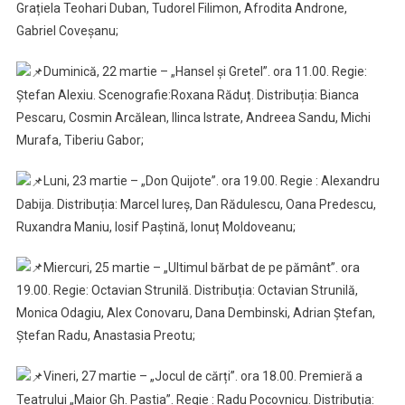
Grațiela Teohari Duban, Tudorel Filimon, Afrodita Androne,
Gabriel Coveșanu;
Duminică, 22 martie – „Hansel și Gretel”. ora 11.00. Regie:
Ștefan Alexiu. Scenografie:Roxana Răduț. Distribuția: Bianca
Pescaru, Cosmin Arcălean, Ilinca Istrate, Andreea Sandu, Michi
Murafa, Tiberiu Gabor;
Luni, 23 martie – „Don Quijote”. ora 19.00. Regie : Alexandru
Dabija. Distribuția: Marcel Iureș, Dan Rădulescu, Oana Predescu,
Ruxandra Maniu, Iosif Paștină, Ionuț Moldoveanu;
Miercuri, 25 martie – „Ultimul bărbat de pe pământ”. ora
19.00. Regie: Octavian Strunilă. Distribuția: Octavian Strunilă,
Monica Odagiu, Alex Conovaru, Dana Dembinski, Adrian Ștefan,
Ștefan Radu, Anastasia Preotu;
Vineri, 27 martie – „Jocul de cărți”. ora 18.00. Premieră a
Teatrului „Maior Gh. Pastia”. Regie : Radu Pocovnicu. Distribuția: