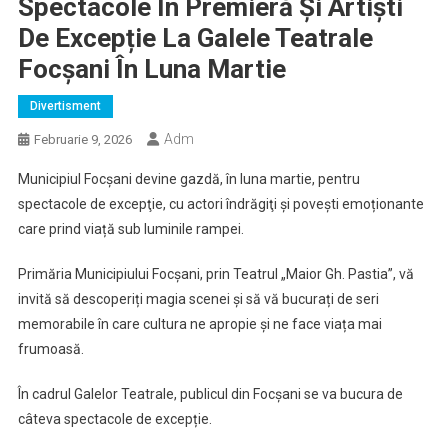
Spectacole În Premieră Și Artiști
De Excepție La Galele Teatrale
Focşani În Luna Martie
Divertisment
Adm
Februarie 9, 2026
Municipiul Focşani devine gazdă, în luna martie, pentru
spectacole de excepţie, cu actori îndrăgiţi şi povești emoționante
care prind viață sub luminile rampei.
Primăria Municipiului Focşani, prin Teatrul „Maior Gh. Pastia”, vă
invită să descoperiți magia scenei și să vă bucurați de seri
memorabile în care cultura ne apropie și ne face viața mai
frumoasă.
În cadrul Galelor Teatrale, publicul din Focșani se va bucura de
câteva spectacole de excepție.