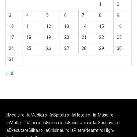
1
2
3
4
5
6
7
8
9
10
11
12
13
14
15
16
17
18
19
20
21
22
23
24
25
26
27
28
29
30
31
« iul.
eMedic.ro
laMedic.ro
laSpital.ro
laHotel.ro
la-Masa.ro
laMall.ro
laZiar.ro
laFirma.ro
laFacultate.ro
la-Suceava.ro
laExecutareSilita.ro
laChisinau.ro
laPiatraNeamt.ro
High-