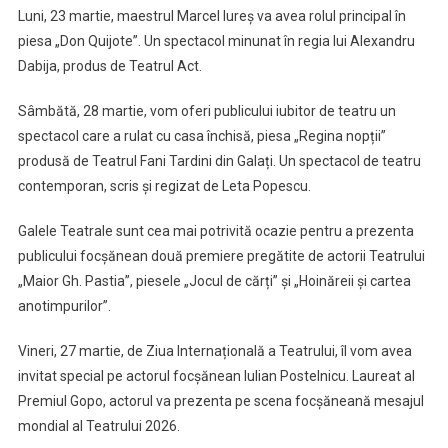
Luni, 23 martie, maestrul Marcel Iureș va avea rolul principal în
piesa „Don Quijote”. Un spectacol minunat în regia lui Alexandru
Dabija, produs de Teatrul Act.
Sâmbătă, 28 martie, vom oferi publicului iubitor de teatru un
spectacol care a rulat cu casa închisă, piesa „Regina nopții”
produsă de Teatrul Fani Tardini din Galați. Un spectacol de teatru
contemporan, scris și regizat de Leta Popescu.
Galele Teatrale sunt cea mai potrivită ocazie pentru a prezenta
publicului focșănean două premiere pregătite de actorii Teatrului
„Maior Gh. Pastia”, piesele „Jocul de cărți” și „Hoinăreii și cartea
anotimpurilor”.
Vineri, 27 martie, de Ziua Internațională a Teatrului, îl vom avea
invitat special pe actorul focșănean Iulian Postelnicu. Laureat al
Premiul Gopo, actorul va prezenta pe scena focșăneană mesajul
mondial al Teatrului 2026.