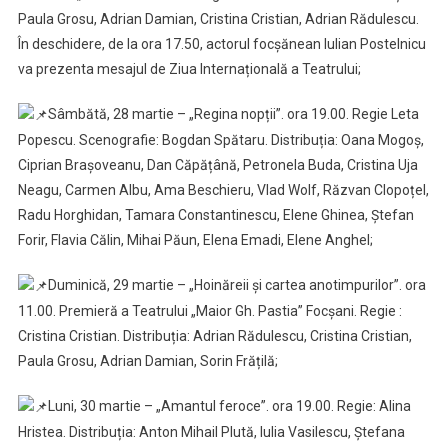
Paula Grosu, Adrian Damian, Cristina Cristian, Adrian Rădulescu.
În deschidere, de la ora 17.50, actorul focșănean Iulian Postelnicu
va prezenta mesajul de Ziua Internațională a Teatrului;
Sâmbătă, 28 martie – „Regina nopții”. ora 19.00. Regie Leta
Popescu. Scenografie: Bogdan Spătaru. Distribuția: Oana Mogoș,
Ciprian Brașoveanu, Dan Căpățână, Petronela Buda, Cristina Uja
Neagu, Carmen Albu, Ama Beschieru, Vlad Wolf, Răzvan Clopoțel,
Radu Horghidan, Tamara Constantinescu, Elene Ghinea, Ștefan
Forir, Flavia Călin, Mihai Păun, Elena Emadi, Elene Anghel;
Duminică, 29 martie – „Hoinăreii și cartea anotimpurilor”. ora
11.00. Premieră a Teatrului „Maior Gh. Pastia” Focșani. Regie :
Cristina Cristian. Distribuția: Adrian Rădulescu, Cristina Cristian,
Paula Grosu, Adrian Damian, Sorin Frățilă;
Luni, 30 martie – „Amantul feroce”. ora 19.00. Regie: Alina
Hristea. Distribuția: Anton Mihail Plută, Iulia Vasilescu, Ștefana