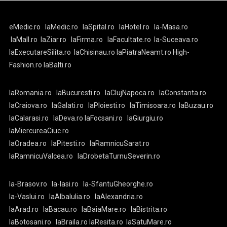
eMedic.ro
laMedic.ro
laSpital.ro
laHotel.ro
la-Masa.ro
laMall.ro
laZiar.ro
laFirma.ro
laFacultate.ro
la-Suceava.ro
laExecutareSilita.ro
laChisinau.ro
laPiatraNeamt.ro
High-
Fashion.ro
laBalti.ro
laRomania.ro
laBucuresti.ro
laClujNapoca.ro
laConstanta.ro
laCraiova.ro
laGalati.ro
laPloiesti.ro
laTimisoara.ro
laBuzau.ro
laCalarasi.ro
laDeva.ro
laFocsani.ro
laGiurgiu.ro
laMiercureaCiuc.ro
laOradea.ro
laPitesti.ro
laRamnicuSarat.ro
laRamnicuValcea.ro
laDrobetaTurnuSeverin.ro
la-Brasov.ro
la-Iasi.ro
la-SfantuGheorghe.ro
la-Vaslui.ro
laAlbaIulia.ro
laAlexandria.ro
laArad.ro
laBacau.ro
laBaiaMare.ro
laBistrita.ro
laBotosani.ro
laBraila.ro
laResita.ro
laSatuMare.ro