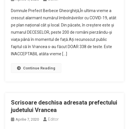
Domnule Prefect Berbece Gheorghiță,În ultima vreme a
crescut alarmant numărul îmbolnăvirilor cu COVID-19, atât
pe plan național cât și local. Din păcate, în creștere este și
numarul DECESELOR, peste 200 de români pierzându-și
viața până în momentul de față.Ați recunoscut public
faptul că în Vrancea s-au făcut DOAR 338 de teste. Este
INACCEPTABIL atâta vreme […]
Continue Reading
Scrisoare deschisa adresata prefectului
judetului Vrancea
Editor
Aprilie 7, 2020