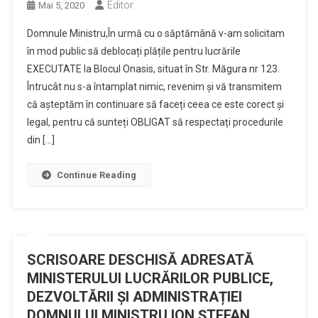
Editor
Mai 5, 2020
Domnule Ministru,În urmă cu o săptămână v-am solicitam
în mod public să deblocați plățile pentru lucrările
EXECUTATE la Blocul Onasis, situat în Str. Măgura nr 123.
Întrucât nu s-a întamplat nimic, revenim și vă transmitem
că așteptăm în continuare să faceți ceea ce este corect și
legal, pentru că sunteți OBLIGAT să respectați procedurile
din […]
Continue Reading
SCRISOARE DESCHISĂ ADRESATĂ
MINISTERULUI LUCRĂRILOR PUBLICE,
DEZVOLTĂRII ȘI ADMINISTRAȚIEI
DOMNULUI MINISTRU ION ȘTEFAN