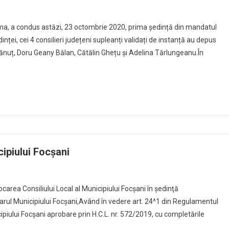
ma, a condus astăzi, 23 octombrie 2020, prima ședință din mandatul
nței, cei 4 consilieri județeni supleanți validați de instanță au depus
nuț, Doru Geany Bălan, Cătălin Ghețu și Adelina Tărlungeanu.În
ipiului Focşani
area Consiliului Local al Municipiului Focşani în şedinţă
rul Municipiului Focşani,Având în vedere art. 24^1 din Regulamentul
cipiului Focșani aprobare prin H.C.L. nr. 572/2019, cu completările