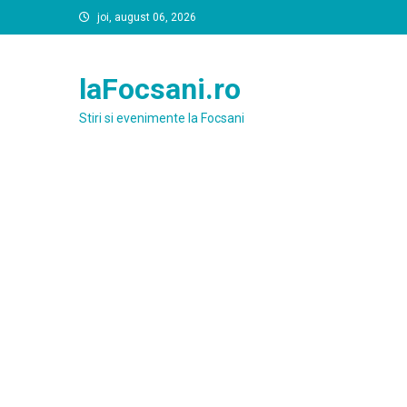
Skip
joi, august 06, 2026
to
content
laFocsani.ro
Stiri si evenimente la Focsani