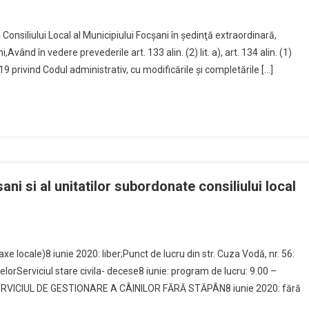
onsiliului Local al Municipiului Focşani în şedinţă extraordinară,
vând în vedere prevederile art. 133 alin. (2) lit. a), art. 134 alin. (1)
19 privind Codul administrativ, cu modificările și completările […]
ni si al unitatilor subordonate consiliului local
xe locale)8 iunie 2020: liber;Punct de lucru din str. Cuza Vodă, nr. 56:
lorServiciul stare civila- decese8 iunie: program de lucru: 9.00 –
niSERVICIUL DE GESTIONARE A CÂINILOR FĂRĂ STĂPÂN8 iunie 2020: fără