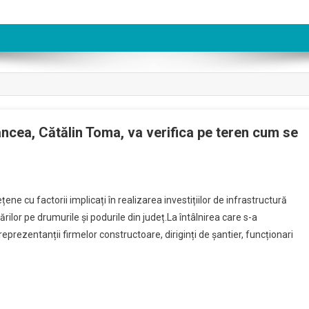
ncea, Cătălin Toma, va verifica pe teren cum se
țene cu factorii implicați în realizarea investițiilor de infrastructură
ărilor pe drumurile și podurile din județ.La întâlnirea care s-a
 reprezentanții firmelor constructoare, diriginți de șantier, funcționari