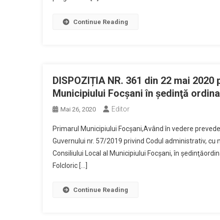
Continue Reading
DISPOZIȚIA NR. 361 din 22 mai 2020 p
Municipiului Focşani în şedinţă ordin
Editor
Mai 26, 2020
Primarul Municipiului Focşani,Având în vedere prevederile
Guvernului nr. 57/2019 privind Codul administrativ, cu m
Consiliului Local al Municipiului Focşani, în şedinţăord
Folcloric […]
Continue Reading