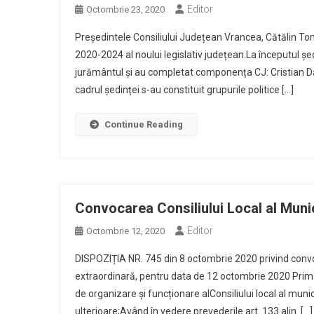
Editor
Octombrie 23, 2020
Președintele Consiliului Județean Vrancea, Cătălin To
2020-2024 al noului legislativ județean.La începutul ședi
jurământul și au completat componența CJ: Cristian Dă
cadrul ședinței s-au constituit grupurile politice […]
Continue Reading
Convocarea Consiliului Local al Munic
Editor
Octombrie 12, 2020
DISPOZIȚIA NR. 745 din 8 octombrie 2020 privind convoc
extraordinară, pentru data de 12 octombrie 2020 Prima
de organizare și funcționare alConsiliului local al muni
ulterioare;Având în vedere prevederile art. 133 alin. […]