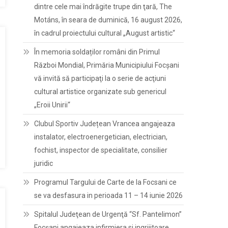
dintre cele mai îndrăgite trupe din ţară, The
Motáns, în seara de duminică, 16 august 2026,
în cadrul proiectului cultural „August artistic“
În memoria soldaților români din Primul
Război Mondial, Primăria Municipiului Focșani
vă invită să participaţi la o serie de acţiuni
cultural artistice organizate sub genericul
„Eroii Unirii“
Clubul Sportiv Județean Vrancea angajeaza
instalator, electroenergetician, electrician,
fochist, inspector de specialitate, consilier
juridic
Programul Targului de Carte de la Focsani ce
se va desfasura in perioada 11 – 14 iunie 2026
Spitalul Judeţean de Urgenţă “Sf. Pantelimon”
Focşani angajeaza infirmiera si ingrijitoare