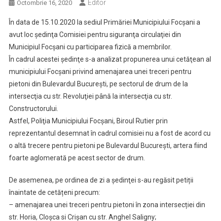
Editor
Octombrie 16, 2020
În data de 15.10.2020 la sediul Primăriei Municipiului Focşani a
avut loc şedinţa Comisiei pentru siguranţa circulaţiei din
Municipiul Focşani cu participarea fizică a membrilor.
În cadrul acestei şedinţe s-a analizat propunerea unui cetăţean al
municipiului Focșani privind amenajarea unei treceri pentru
pietoni din Bulevardul Bucureşti, pe sectorul de drum de la
intersecţia cu str. Revoluţiei până la intersecţia cu str.
Constructorului.
Astfel, Poliţia Municipiului Focşani, Biroul Rutier prin
reprezentantul desemnat în cadrul comisiei nu a fost de acord cu
o altă trecere pentru pietoni pe Bulevardul Bucureşti, artera fiind
foarte aglomerată pe acest sector de drum.
De asemenea, pe ordinea de zi a şedinţei s-au regăsit petiții
înaintate de cetățeni precum:
– amenajarea unei treceri pentru pietoni în zona intersecției din
str. Horia, Cloşca si Crişan cu str. Anghel Saligny;