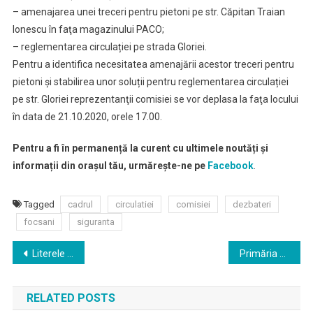
– amenajarea unei treceri pentru pietoni pe str. Căpitan Traian
Ionescu în faţa magazinului PACO;
– reglementarea circulației pe strada Gloriei.
Pentru a identifica necesitatea amenajării acestor treceri pentru
pietoni şi stabilirea unor soluții pentru reglementarea circulației
pe str. Gloriei reprezentanţii comisiei se vor deplasa la faţa locului
în data de 21.10.2020, orele 17.00.
Pentru a fi în permanență la curent cu ultimele noutăți și
informații din orașul tău, urmărește-ne pe
Facebook
.
Tagged
cadrul
circulatiei
comisiei
dezbateri
focsani
siguranta
Navigare
Literele Magice – Club de lectură în limba engleză
Primăria Focșani va moderniza iluminatul public din oraș
în
RELATED POSTS
articole