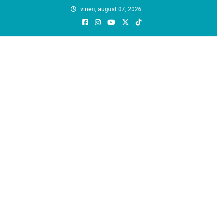
Skip
vineri, august 07, 2026
to
content