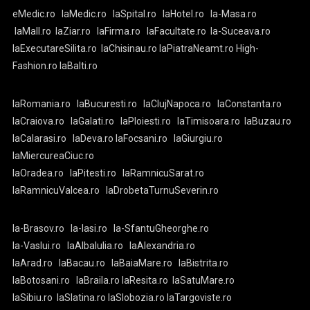
eMedic.ro
laMedic.ro
laSpital.ro
laHotel.ro
la-Masa.ro
laMall.ro
laZiar.ro
laFirma.ro
laFacultate.ro
la-Suceava.ro
laExecutareSilita.ro
laChisinau.ro
laPiatraNeamt.ro
High-
Fashion.ro
laBalti.ro
laRomania.ro
laBucuresti.ro
laClujNapoca.ro
laConstanta.ro
laCraiova.ro
laGalati.ro
laPloiesti.ro
laTimisoara.ro
laBuzau.ro
laCalarasi.ro
laDeva.ro
laFocsani.ro
laGiurgiu.ro
laMiercureaCiuc.ro
laOradea.ro
laPitesti.ro
laRamnicuSarat.ro
laRamnicuValcea.ro
laDrobetaTurnuSeverin.ro
la-Brasov.ro
la-Iasi.ro
la-SfantuGheorghe.ro
la-Vaslui.ro
laAlbaIulia.ro
laAlexandria.ro
laArad.ro
laBacau.ro
laBaiaMare.ro
laBistrita.ro
laBotosani.ro
laBraila.ro
laResita.ro
laSatuMare.ro
laSibiu.ro
laSlatina.ro
laSlobozia.ro
laTargoviste.ro