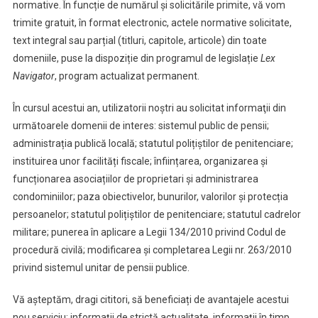
normative. În funcție de numărul și solicitările primite, vă vom
trimite gratuit, în format electronic, actele normative solicitate,
text integral sau parțial (titluri, capitole, articole) din toate
domeniile, puse la dispoziție din programul de legislație
Lex
Navigator
, program actualizat permanent.
În cursul acestui an, utilizatorii noştri au solicitat informaţii din
următoarele domenii de interes: sistemul public de pensii;
administrația publică locală; statutul polițiștilor de penitenciare;
instituirea unor facilități fiscale; înființarea, organizarea și
funcționarea asociațiilor de proprietari și administrarea
condominiilor; paza obiectivelor, bunurilor, valorilor și protecția
persoanelor; statutul polițiștilor de penitenciare; statutul cadrelor
militare; punerea în aplicare a Legii 134/2010 privind Codul de
procedură civilă; modificarea și completarea Legii nr. 263/2010
privind sistemul unitar de pensii publice.
Vă așteptăm, dragi cititori, să beneficiați de avantajele acestui
nou serviciu: informații de strictă actualitate, informații în timp