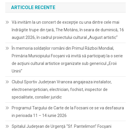
ARTICOLE RECENTE
Vă invităm la un concert de excepţie cu una dintre cele mai
îndrăgite trupe din ţară, The Motáns, în seara de duminică, 16
august 2026, în cadrul proiectului cultural „August artistic“
În memoria soldaților români din Primul Război Mondial,
Primăria Municipiului Focșani vă invită să participaţi la o serie
de acţiuni cultural artistice organizate sub genericul „Eroii
Unirii“
Clubul Sportiv Județean Vrancea angajeaza instalator,
electroenergetician, electrician, fochist, inspector de
specialitate, consilier juridic
Programul Targului de Carte de la Focsani ce se va desfasura
in perioada 11 – 14 iunie 2026
Spitalul Judeţean de Urgenţă “Sf. Pantelimon” Focşani