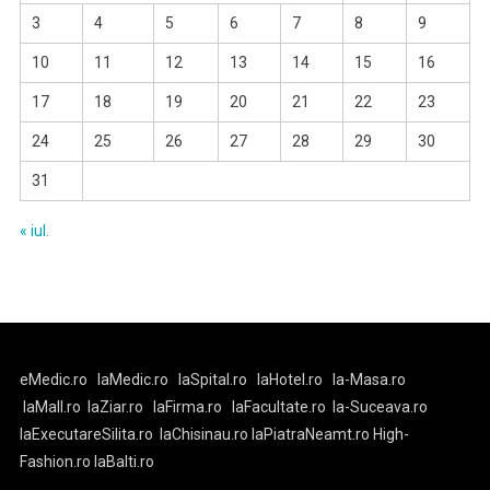
3
4
5
6
7
8
9
10
11
12
13
14
15
16
17
18
19
20
21
22
23
24
25
26
27
28
29
30
31
« iul.
eMedic.ro
laMedic.ro
laSpital.ro
laHotel.ro
la-Masa.ro
laMall.ro
laZiar.ro
laFirma.ro
laFacultate.ro
la-Suceava.ro
laExecutareSilita.ro
laChisinau.ro
laPiatraNeamt.ro
High-
Fashion.ro
laBalti.ro