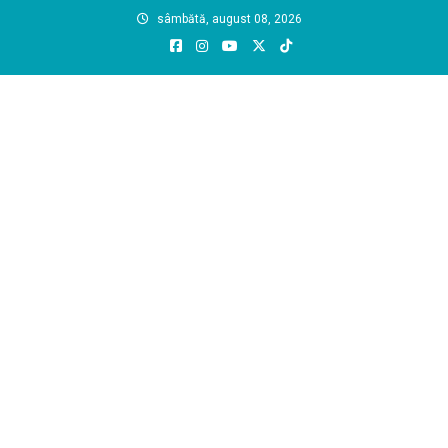
Skip
sâmbătă, august 08, 2026
to
content