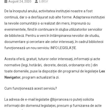
Editor
August 24, 2020
De la începutul anului, activitatea instituției noastre a fost
continuă, dar s-a desfășurat sub alte forme. Adaptarea instituției
la nevoile comunității s-a realizat din mers, împreună cu
evenimentele, fiind în continuare în slujba utilizatorilor serviciilor
de bibliotecă. Pentru a veni în întâmpinarea nevoilor de studiu,
documentare și cercetare ale celor interesați, în cadrul bibliotecii
funcționează un nou serviciu: INFO LEGISLAȚIE.
Acesta oferă, gratuit, tuturor celor interesați, informații și acte
normative (legi, hotărâri, decrete, decizii, ordonanțe etc.) din
toate domeniile, puse la dispoziție din programul de legislație
Lex
Navigator
, program actualizat la zi.
Cum funcționează acest serviciu?
La adresa de e-mail legislatie @bjvrancea.ro puteți solicita
informații din domeniul legislației, precum și furnizarea de acte