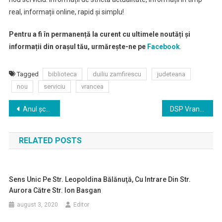
real, informații online, rapid și simplu!
Pentru a fi în permanență la curent cu ultimele noutăți și
informații din orașul tău, urmărește-ne pe
Facebook
.
Tagged
biblioteca
duiliu zamfirescu
judeteana
nou
serviciu
vrancea
Navigare
Anul școlar începe cu multe necunoscute
DSP Vrancea a făcut recepţia măştilor pentru persoanele defavorizate
în
RELATED POSTS
articole
Sens Unic Pe Str. Leopoldina Bălănuţă, Cu Intrare Din Str.
Aurora Către Str. Ion Basgan
august 3, 2020
Editor