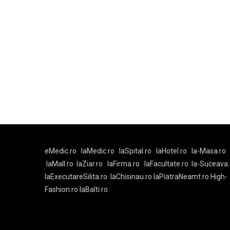
eMedic.ro
laMedic.ro
laSpital.ro
laHotel.ro
la-Masa.ro
laMall.ro
laZiar.ro
laFirma.ro
laFacultate.ro
la-Suceava.
laExecutareSilita.ro
laChisinau.ro
laPiatraNeamt.ro
High-
Fashion.ro
laBalti.ro