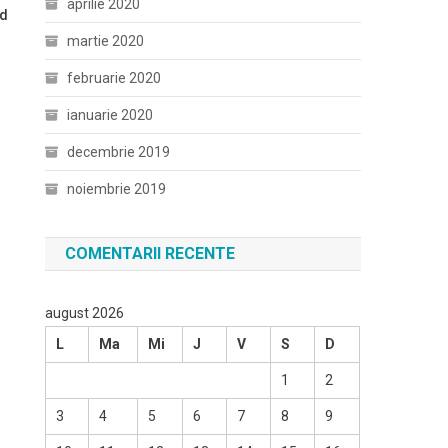
aprilie 2020
od
martie 2020
februarie 2020
ianuarie 2020
decembrie 2019
noiembrie 2019
COMENTARII RECENTE
august 2026
L
Ma
Mi
J
V
S
D
1
2
3
4
5
6
7
8
9