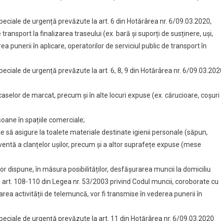
 speciale de urgență prevăzute la art. 6 din Hotărârea nr. 6/09.03.2020,
transport la finalizarea traseului (ex. bară și suporți de susținere, uși,
a punerii în aplicare, operatorilor de serviciul public de transport în
speciale de urgență prevăzute la art. 6, 8, 9 din Hotărârea nr. 6/09.03.202
caselor de marcat, precum și în alte locuri expuse (ex. cărucioare, coșuri
soane în spațiile comerciale;
ivate să asigure la toalete materiale destinate igienii personale (săpun,
ventă a clanțelor ușilor, precum și a altor suprafețe expuse (mese
 vor dispune, în măsura posibilităților, desfășurarea muncii la domiciliu
le art. 108-110 din Legea nr. 53/2003 privind Codul muncii, coroborate cu
rea activității de telemuncă, vor fi transmise în vederea punerii în
 speciale de urgență prevăzute la art. 11 din Hotărârea nr. 6/09.03.2020