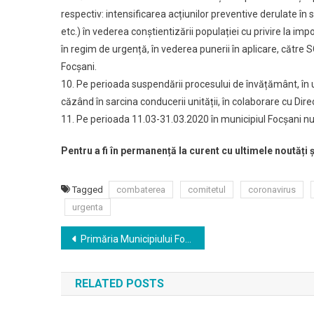
respectiv: intensificarea acțiunilor preventive derulate în s
etc.) în vederea conștientizării populației cu privire la i
în regim de urgență, în vederea punerii în aplicare, către 
Focșani.
10. Pe perioada suspendării procesului de învățământ, în u
căzând în sarcina conducerii unității, în colaborare cu Dire
11. Pe perioada 11.03-31.03.2020 în municipiul Focșani nu
Pentru a fi în permanență la curent cu ultimele noutăți 
Tagged
combaterea
comitetul
coronavirus
urgenta
Navigare
Primăria Municipiului Focșani sfătuiește cetățenii să folosească servicii on line
în
RELATED POSTS
articole