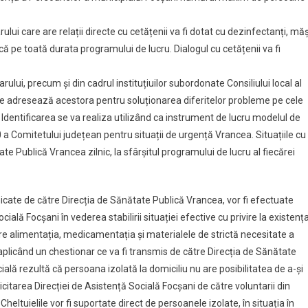
ului care are relații directe cu cetățenii va fi dotat cu dezinfectanți, măș
că pe toată durata programului de lucru. Dialogul cu cetățenii va fi
rului, precum și din cadrul instituțiuilor subordonate Consiliului local al
 se adresează acestora pentru soluționarea diferitelor probleme pe cele
e. Identificarea se va realiza utilizând ca instrument de lucru modelul de
 a Comitetului județean pentru situații de urgență Vrancea. Situațiile cu
te Publică Vrancea zilnic, la sfârșitul programului de lucru al fiecărei
nicate de către Direcția de Sănătate Publică Vrancea, vor fi efectuate
ială Focșani în vederea stabilirii situației efective cu privire la existenț
gure alimentația, medicamentația și materialele de strictă necesitate a
plicând un chestionar ce va fi transmis de către Direcția de Sănătate
ială rezultă că persoana izolată la domiciliu nu are posibilitatea de a-și
icitarea Direcției de Asistență Socială Focșani de către voluntarii din
heltuielile vor fi suportate direct de persoanele izolate, în situația în