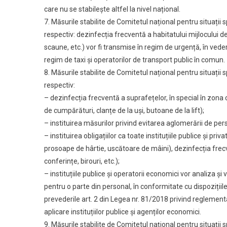
care nu se stabilește altfel la nivel național.
7. Măsurile stabilite de Comitetul național pentru situații
respectiv: dezinfecția frecventă a habitatului mijlocului de 
scaune, etc.) vor fi transmise în regim de urgență, în vedere
regim de taxi și operatorilor de transport public în comun.
8. Măsurile stabilite de Comitetul național pentru situații 
respectiv:
– dezinfecția frecventă a suprafețelor, în special în zona 
de cumpărături, clanțe de la uși, butoane de la lift);
– instituirea măsurilor privind evitarea aglomerării de per
– instituirea obligațiilor ca toate instituțiile publice și pr
prosoape de hârtie, uscătoare de mâini), dezinfecția frec
conferințe, birouri, etc.);
– instituțiile publice și operatorii economici vor analiza și
pentru o parte din personal, în conformitate cu dispoziții
prevederile art. 2 din Legea nr. 81/2018 privind reglementa
aplicare instituțiilor publice și agenților economici.
9. Măsurile stabilite de Comitetul național pentru situații