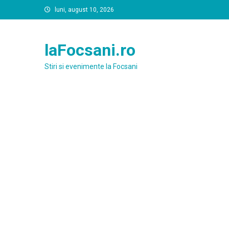
Skip
luni, august 10, 2026
to
content
laFocsani.ro
Stiri si evenimente la Focsani