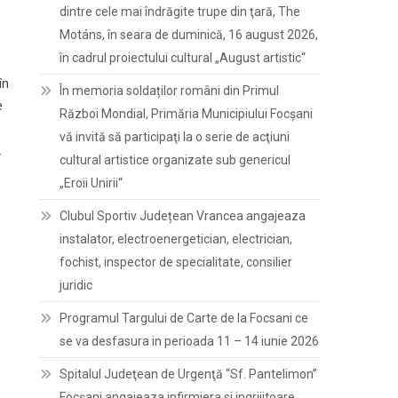
dintre cele mai îndrăgite trupe din ţară, The
Motáns, în seara de duminică, 16 august 2026,
în cadrul proiectului cultural „August artistic“
în
În memoria soldaților români din Primul
e
Război Mondial, Primăria Municipiului Focșani
vă invită să participaţi la o serie de acţiuni
.
cultural artistice organizate sub genericul
„Eroii Unirii“
Clubul Sportiv Județean Vrancea angajeaza
instalator, electroenergetician, electrician,
fochist, inspector de specialitate, consilier
juridic
Programul Targului de Carte de la Focsani ce
se va desfasura in perioada 11 – 14 iunie 2026
Spitalul Judeţean de Urgenţă “Sf. Pantelimon”
Focşani angajeaza infirmiera si ingrijitoare