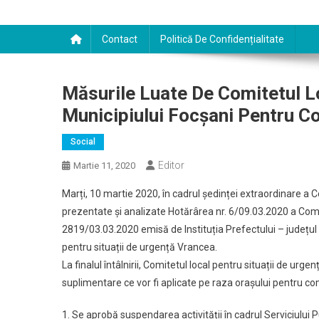
Contact
Politică De Confidențialitate
Măsurile Luate De Comitetul Lo
Municipiului Focșani Pentru C
Social
Editor
Martie 11, 2020
Marți, 10 martie 2020, în cadrul ședinței extraordinare a C
prezentate și analizate Hotărârea nr. 6/09.03.2020 a Comite
2819/03.03.2020 emisă de Instituția Prefectului – județu
pentru situații de urgență Vrancea.
La finalul întâlnirii, Comitetul local pentru situații de u
suplimentare ce vor fi aplicate pe raza orașului pentru 
1. Se aprobă suspendarea activității în cadrul Serviciului