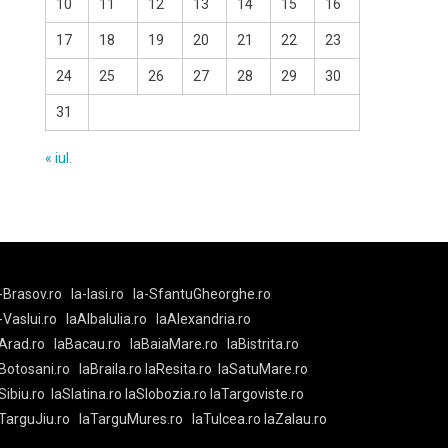
10
11
12
13
14
15
16
17
18
19
20
21
22
23
24
25
26
27
28
29
30
31
« iul.
-Brasov.ro
la-Iasi.ro
la-SfantuGheorghe.ro
a-Vaslui.ro
laAlbaIulia.ro
laAlexandria.ro
Arad.ro
laBacau.ro
laBaiaMare.ro
laBistrita.ro
Botosani.ro
laBraila.ro
laResita.ro
laSatuMare.ro
Sibiu.ro
laSlatina.ro
laSlobozia.ro
laTargoviste.ro
aTarguJiu.ro
laTarguMures.ro
laTulcea.ro
laZalau.ro