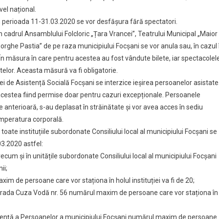
ivel național.
în perioada 11-31.03.2020 se vor desfășura fără spectatori.
în cadrul Ansamblului Folcloric „Țara Vrancei”, Teatrului Municipal „Maior
rghe Pastia” de pe raza municipiului Focșani se vor anula sau, în cazul 
În măsura în care pentru acestea au fost vândute bilete, iar spectacolel
etelor. Aceasta măsură va fi obligatorie.
ei de Asistență Socială Focșani se interzice ieșirea persoanelor asistate
 acestea fiind permise doar pentru cazuri excepționale. Persoanele
e anterioară, s-au deplasat în străinătate și vor avea acces în sediu
emperatura corporală.
 toate instituțiile subordonate Consiliului local al municipiului Focșani se
03.2020 astfel:
ecum și în unitățile subordonate Consiliului local al municipiului Focșani
ii;
im de persoane care vor staționa în holul instituției va fi de 20;
n strada Cuza Vodă nr. 56 numărul maxim de persoane care vor staționa în
vidență a Persoanelor a municipiului Focșani numărul maxim de persoane