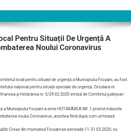
cal Pentru Situații De Urgență A
ombaterea Noului Coronavirus
omitetul local pentru situații de urgență a Municipiului Focșani, au fost
tului național pentru situații speciale de urgență, Circulara nr.
l Vrancea și Hotărârea nr. 5/29.02.2020 emisă de Comitetul județean
rgență a Municipiului Focșani a emis HOTĂRÂREA NR. 1 privind măsurile
combaterea noului Coronavirus, acestea fiind după cum urmează:
 Public Creșe din municipiul Focșani pe perioada 11-31.03.2020, cu