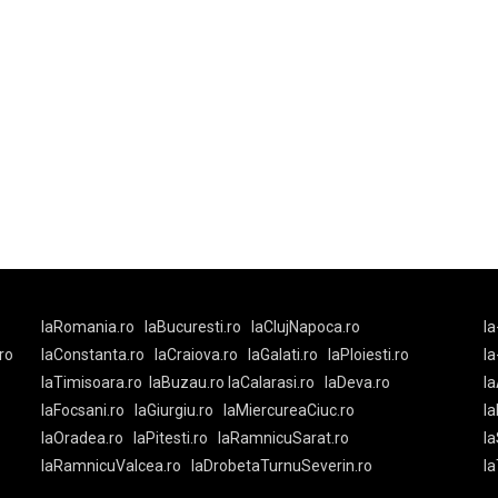
laRomania.ro
laBucuresti.ro
laClujNapoca.ro
la
ro
laConstanta.ro
laCraiova.ro
laGalati.ro
laPloiesti.ro
l
laTimisoara.ro
laBuzau.ro
laCalarasi.ro
laDeva.ro
la
laFocsani.ro
laGiurgiu.ro
laMiercureaCiuc.ro
la
laOradea.ro
laPitesti.ro
laRamnicuSarat.ro
la
laRamnicuValcea.ro
laDrobetaTurnuSeverin.ro
l