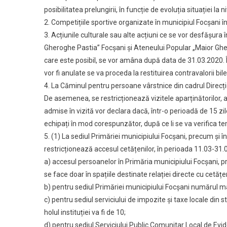
posibilitatea prelungirii, în funcție de evoluția situației la n
2. Competițiile sportive organizate în municipiul Focșani 
3. Acțiunile culturale sau alte acțiuni ce se vor desfășura 
Gheroghe Pastia” Focșani și Ateneului Popular „Maior Gheo
care este posibil, se vor amâna după data de 31.03.2020. 
vor fi anulate se va proceda la restituirea contravalorii bil
4. La Căminul pentru persoane vârstnice din cadrul Direcți
De asemenea, se restricționează vizitele aparținătorilor,
admise în vizită vor declara dacă, într-o perioadă de 15 zil
echipați în mod corespunzător, după ce li se va verifica t
5. (1) La sediul Primăriei municipiului Focșani, precum și în
restricționează accesul cetățenilor, în perioada 11.03-31.
a) accesul persoanelor în Primăria municipiului Focșani, pr
se face doar în spațiile destinate relației directe cu cetățen
b) pentru sediul Primăriei municipiului Focșani numărul max
c) pentru sediul serviciului de impozite și taxe locale di
holul instituției va fi de 10;
d) pentru sediul Serviciului Public Comunitar Local de E