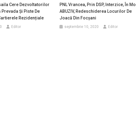
aila Cere Dezvoltatorilor
PNL Vrancea, Prin DSP, Interzice, În M
a Prevada Și Piste De
ABUZIV, Redeschiderea Locurilor De
Cartierele Rezidențiale
Joacă Din Focșani
0
Editor
septembrie 10, 2020
Editor