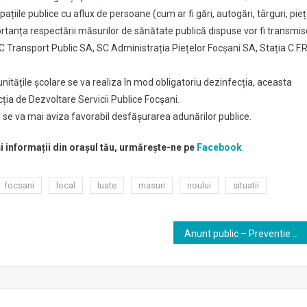
pațiile publice cu aflux de persoane (cum ar fi gări, autogări, târguri, pieț
mportanța respectării măsurilor de sănătate publică dispuse vor fi transmis
SC Transport Public SA, SC Administrația Piețelor Focșani SA, Stația C.F.R
nitățile școlare se va realiza în mod obligatoriu dezinfecția, aceasta
cția de Dezvoltare Servicii Publice Focșani.
 se va mai aviza favorabil desfășurarea adunărilor publice.
și informații din orașul tău, urmărește-ne pe
Facebook
.
focsani
local
luate
masuri
noului
situatii
Anunt public – Preventie Coronavirus (COVID-19)