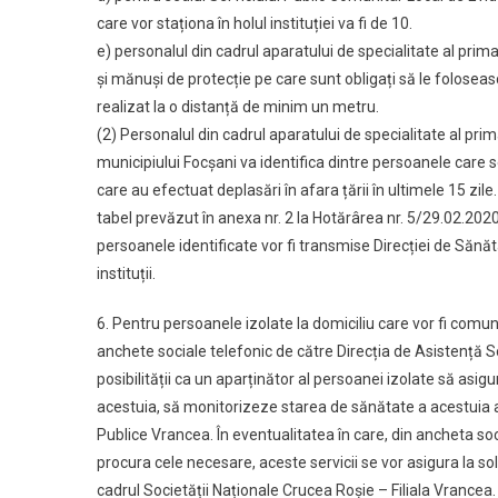
care vor staționa în holul instituției va fi de 10.
e) personalul din cadrul aparatului de specialitate al primar
și mănuși de protecție pe care sunt obligați să le foloseas
realizat la o distanță de minim un metru.
(2) Personalul din cadrul aparatului de specialitate al prima
municipiului Focșani va identifica dintre persoanele care
care au efectuat deplasări în afara țării în ultimele 15 zil
tabel prevăzut în anexa nr. 2 la Hotărârea nr. 5/29.02.2020
persoanele identificate vor fi transmise Direcției de Sănăta
instituții.
6. Pentru persoanele izolate la domiciliu care vor fi comu
anchete sociale telefonic de către Direcția de Asistență Soc
posibilității ca un aparținător al persoanei izolate să asi
acestuia, să monitorizeze starea de sănătate a acestuia a
Publice Vrancea. În eventualitatea în care, din ancheta soc
procura cele necesare, aceste servicii se vor asigura la sol
cadrul Societății Naționale Crucea Roșie – Filiala Vrancea. C